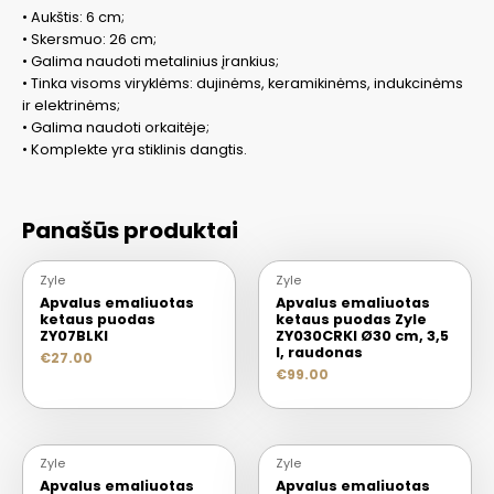
• Aukštis: 6 cm;
• Skersmuo: 26 cm;
• Galima naudoti metalinius įrankius;
• Tinka visoms viryklėms: dujinėms, keramikinėms, indukcinėms
ir elektrinėms;
• Galima naudoti orkaitėje;
• Komplekte yra stiklinis dangtis.
Panašūs produktai
Zyle
Zyle
Apvalus emaliuotas
Apvalus emaliuotas
ketaus puodas
ketaus puodas Zyle
ZY07BLKI
ZY030CRKI Ø30 cm, 3,5
l, raudonas
€
27.00
€
99.00
Zyle
Zyle
Apvalus emaliuotas
Apvalus emaliuotas