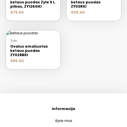
ketaus puodas Zyle 5 l,
ketaus puodas
pilkas, ZY126GKI
ZY03RKI
€
75.00
€
30.00
Zyle
Ovalus emaliuotas
ketaus puodas
ZY028BKI
€
55.00
Informacija
Apie mus