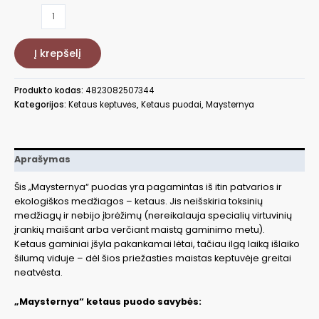
produkto
kiekis:
Ketaus
Į krepšelį
troškintuvas
Maysternya
MYT103C3
Produkto kodas:
4823082507344
Kategorijos:
Ketaus keptuvės
,
Ketaus puodai
,
Maysternya
Aprašymas
Šis „Maysternya“ puodas yra pagamintas iš itin patvarios ir
ekologiškos medžiagos – ketaus. Jis neišskiria toksinių
medžiagų ir nebijo įbrėžimų (nereikalauja specialių virtuvinių
įrankių maišant arba verčiant maistą gaminimo metu).
Ketaus gaminiai įšyla pakankamai lėtai, tačiau ilgą laiką išlaiko
šilumą viduje – dėl šios priežasties maistas keptuvėje greitai
neatvėsta.
„Maysternya“ ketaus puodo savybės: