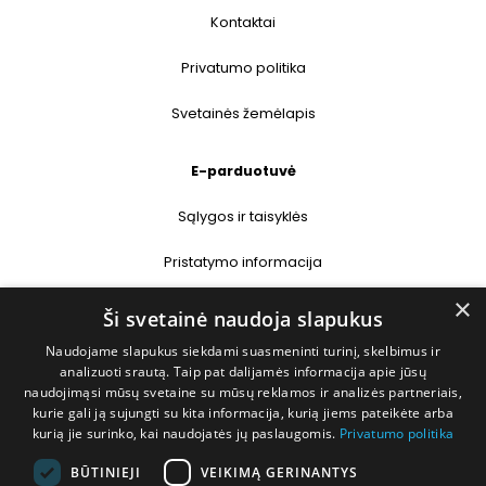
Kontaktai
Privatumo politika
Svetainės žemėlapis
E-parduotuvė
Sąlygos ir taisyklės
Pristatymo informacija
×
Prekių grąžinimas
Ši svetainė naudoja slapukus
Naudojame slapukus siekdami suasmeninti turinį, skelbimus ir
Kontaktai
analizuoti srautą. Taip pat dalijamės informacija apie jūsų
naudojimąsi mūsų svetaine su mūsų reklamos ir analizės partneriais,
+370 677 31358
kurie gali ją sujungti su kita informacija, kurią jiems pateikėte arba
kurią jie surinko, kai naudojatės jų paslaugomis.
Privatumo politika
info@deshop.lt
BŪTINIEJI
VEIKIMĄ GERINANTYS