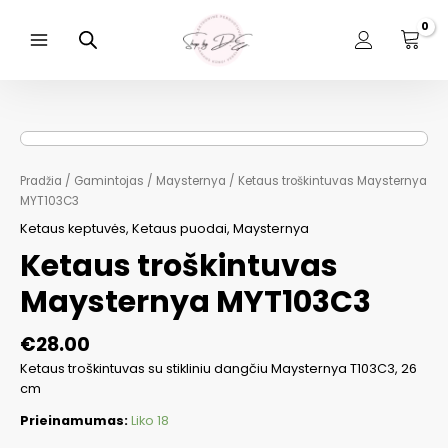
Pereiti
prie
turinio
Main
Menu
Pradžia
/
Gamintojas
/
Maysternya
/ Ketaus troškintuvas Maysternya
MYT103C3
Ketaus keptuvės
,
Ketaus puodai
,
Maysternya
Ketaus troškintuvas
Maysternya MYT103C3
€
28.00
Ketaus troškintuvas su stikliniu dangčiu Maysternya T103C3, 26
cm
Prieinamumas:
Liko 18