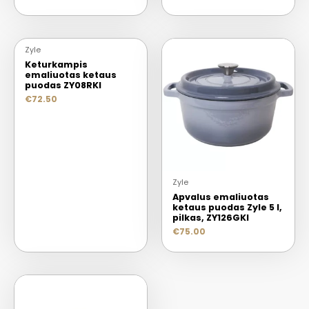
Zyle
Keturkampis
emaliuotas ketaus
puodas ZY08RKI
€
72.50
Zyle
Apvalus emaliuotas
ketaus puodas Zyle 5 l,
pilkas, ZY126GKI
€
75.00