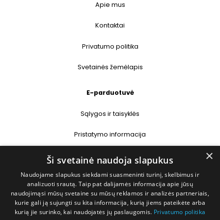
Apie mus
Kontaktai
Privatumo politika
Svetainės žemėlapis
E-parduotuvė
Sąlygos ir taisyklės
Pristatymo informacija
×
Prekių grąžinimas
Ši svetainė naudoja slapukus
Naudojame slapukus siekdami suasmeninti turinį, skelbimus ir
Kontaktai
analizuoti srautą. Taip pat dalijamės informacija apie jūsų
naudojimąsi mūsų svetaine su mūsų reklamos ir analizės partneriais,
+370 677 31358
kurie gali ją sujungti su kita informacija, kurią jiems pateikėte arba
kurią jie surinko, kai naudojatės jų paslaugomis.
Privatumo politika