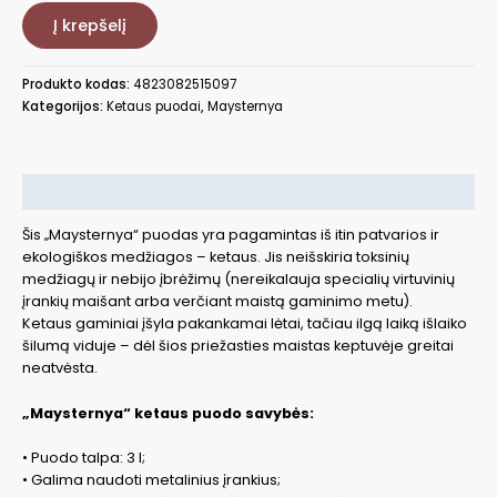
Ketaus
Į krepšelį
puodas
MaysternyaT402C1
Produkto kodas:
4823082515097
Kategorijos:
Ketaus puodai
,
Maysternya
Aprašymas
Šis „Maysternya“ puodas yra pagamintas iš itin patvarios ir
ekologiškos medžiagos – ketaus. Jis neišskiria toksinių
medžiagų ir nebijo įbrėžimų (nereikalauja specialių virtuvinių
įrankių maišant arba verčiant maistą gaminimo metu).
Ketaus gaminiai įšyla pakankamai lėtai, tačiau ilgą laiką išlaiko
šilumą viduje – dėl šios priežasties maistas keptuvėje greitai
neatvėsta.
„Maysternya“ ketaus puodo savybės:
• Puodo talpa: 3 l;
• Galima naudoti metalinius įrankius;