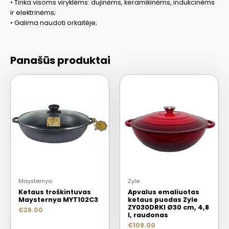
• Tinka visoms viryklėms: dujinėms, keramikinėms, indukcinėms
ir elektrinėms;
• Galima naudoti orkaitėje;
Panašūs produktai
Maysternya
Zyle
Ketaus troškintuvas
Apvalus emaliuotas
Maysternya MYT102C3
ketaus puodas Zyle
ZY030DRKI Ø30 cm, 4,8
€
26.00
l, raudonas
€
109.00