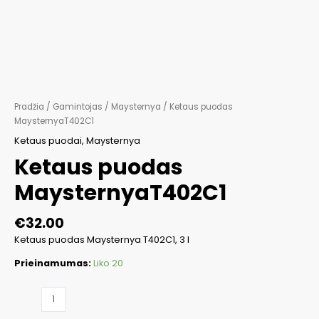
Pradžia
/
Gamintojas
/
Maysternya
/ Ketaus puodas
MaysternyaT402C1
Ketaus puodai
,
Maysternya
Ketaus puodas
MaysternyaT402C1
€
32.00
Ketaus puodas Maysternya T402C1, 3 l
Prieinamumas:
Liko 20
produkto
kiekis: