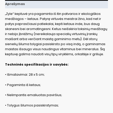
Aprašymas
„Zyle“ keptuvė yra pagaminta iš itin patvarios ir ekologiškos
medžiagos – ketaus. Patyrę virtuvės meistrai žino, kad net ir
patys paprasčiausi patiekalai, kepti ketaus inde, bus daug
skanesni bei aromatingesni. Ketus neišskiria toksinių medžiagų
ir nebijo įbrėžimų (nereikalauja specialių virtuvinių įrankių
maišant arba verčiant maistą gaminimo metu). Dėl storų
sienelių šiluma tolygiai pasiskirsto po visą indą, o gaminamas
maistas išsaugo visus naudingus vitaminus bei mineralus. Šią
keptuvę galima naudoti visų tipų viryklėms, orkaitėje ir griliuje.
Techninės specifikacijos ir savybės:
• Išmatavimai: 28 x 5 cm;
• Pagaminta iš ketaus;
• Nelimpantis emaliuotas paviršius;
• Tolygus šilumos pasiskirstymas;