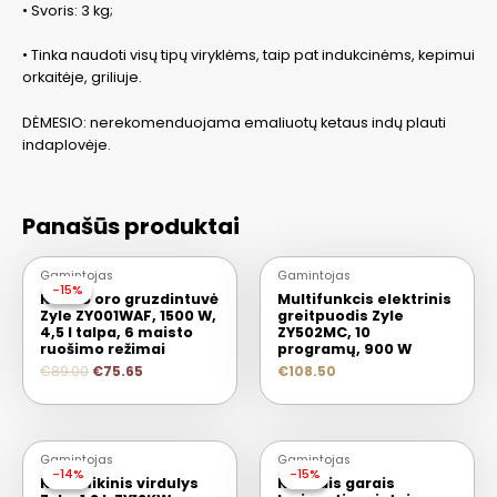
• Svoris: 3 kg;
• Tinka naudoti visų tipų viryklėms, taip pat indukcinėms, kepimui
orkaitėje, griliuje.
DĖMESIO: nerekomenduojama emaliuotų ketaus indų plauti
indaplovėje.
Panašūs produktai
Gamintojas
Gamintojas
-15%
-15%
Karšto oro gruzdintuvė
Multifunkcis elektrinis
Zyle ZY001WAF, 1500 W,
greitpuodis Zyle
4,5 l talpa, 6 maisto
ZY502MC, 10
ruošimo režimai
programų, 900 W
€
89.00
€
75.65
€
108.50
Gamintojas
Gamintojas
-14%
-14%
-15%
-15%
Keramikinis virdulys
Karštais garais