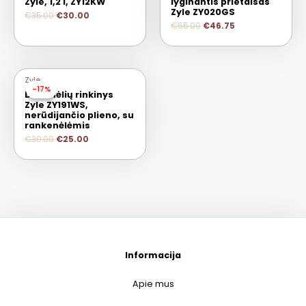
Zyle, 1,2 l, ZY12KW
lyginantis prietaisas
Zyle ZY020GS
€
35.00
€
30.00
€
55.00
€
46.75
Zyle
-17%
-17%
Dubenėlių rinkinys
Zyle ZY191WS,
nerūdijančio plieno, su
rankenėlėmis
€
30.00
€
25.00
Informacija
Apie mus