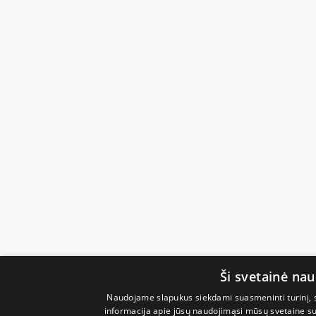
Ši svetainė na
Naudojame slapukus siekdami suasmeninti turinį, sk
informacija apie jūsų naudojimąsi mūsų svetaine su 