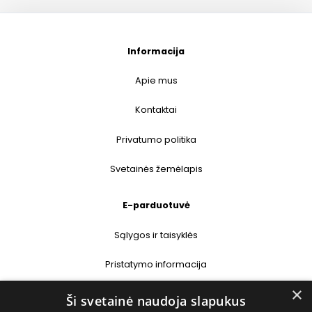
Informacija
Apie mus
Kontaktai
Privatumo politika
Svetainės žemėlapis
E-parduotuvė
Sąlygos ir taisyklės
Pristatymo informacija
×
Prekių grąžinimas
Ši svetainė naudoja slapukus