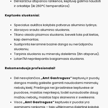
Dėl karščiui atsparios rankenos, keptuvę galima naudoti
ir orkaitėje (iki 260°C temperatūros).
Keptuvės sluoksniai:
Specialus aukštos kokybės patvarus aliuminio lydinys;
Abrazyvo srauto aliuminio sluoksnis;
Titano oksido plazmos sluoksnis; beveik toks pat kietas,
kaip deimantas;
Sustiprinta keraminė bazinė danga su nerūdijančiu
sluoksniu;
Tarpinis sluoksnis su mineralų dalelėmis (itin atsparus);
LotanTM neprikepantis baigiamasis sluoksnis.
Rekomenduoja profesionalai!
Dėl nesvylančios
„Amt Gastroguss“
keptuvių ir puodų
dangos maistą galėsite gaminti naudodami minimalų
riebalų kiekį. Priešingai nei įprastinėse keptuvėse ar
puodose, maistas neprikepa, todėl sunaudosite daug
mažiau riebalų, maistas taps skanesnis ir sveikesnis.
Visos
„Amt Gastroguss“
keptuvės ir puodai yra
gaminami rankomis – taip užtikrinama išskirtinė kokybė.