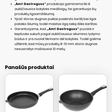
„
Amt Gastroguss“
produkcija gaminama tik iš
aukščiausios kokybės medžiagų, tai garantuoja šių
produktų ilgaamžiškumą.
Ypač storas dugnas puikiai paskirsto karštį bei ilgai
palaiko šilumą, todėl maistas ilgą laiką išliks karštas.
Garantuojame, kad
„Amt Gastroguss“
puodai ir
keptuvės sukurti pagal aukščiausius aliuminio lydymo
būdus ir yra nuolat tikrinami dėl kokybės. Todėl galime
užtikrinti, kad mūsų produktų 8-10 mm storio dugnas
nesusiraitys mažiausiai 10 metų.
Panašūs produktai