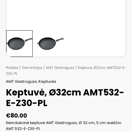
Pradžia
/
Gamintojas
/
AMT Gastroguss
/ Keptuvė, Ø32cm AMT532-E-
Z30-PL
AMT Gastroguss
,
Keptuvės
Keptuvė, Ø32cm AMT532-
E-Z30-PL
€
80.00
Neindukcinė keptuvė AMT Gastroguss, Ø 32 cm, 5 cm aukščio
AMT 532-E-Z30-PL