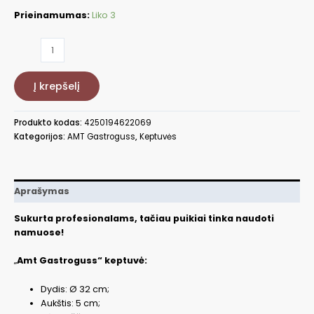
Prieinamumas:
Liko 3
produkto
kiekis:
Keptuvė,
Į krepšelį
Ø32cm
AMT532-
E-
Produkto kodas:
4250194622069
Z30-
Kategorijos:
AMT Gastroguss
,
Keptuvės
PL
Aprašymas
Sukurta profesionalams, tačiau puikiai tinka naudoti
namuose!
„
Amt Gastroguss“ keptuvė:
Dydis: Ø 32 cm;
Aukštis: 5 cm;