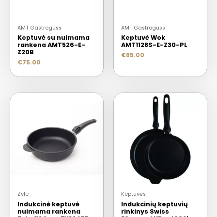
AMT Gastroguss
AMT Gastroguss
Keptuvė su nuimama
Keptuvė Wok
rankena AMT526-E-
AMT1128S-E-Z30-PL
Z20B
€
65.00
€
75.00
Zyle
Keptuvės
Indukcinė keptuvė
Indukcinių keptuvių
nuimama rankena
rinkinys Swiss