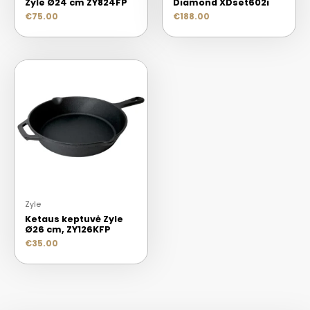
Zyle Ø24 cm ZY824FP
Diamond XDset602i
€
75.00
€
188.00
Zyle
Ketaus keptuvė Zyle
Ø26 cm, ZY126KFP
€
35.00