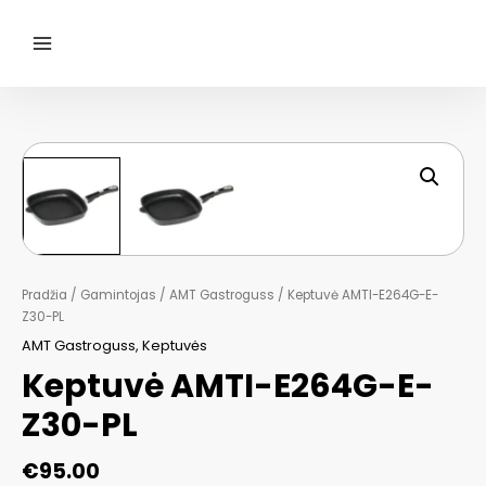
Pereiti
prie
turinio
Main
Menu
Pradžia
/
Gamintojas
/
AMT Gastroguss
/ Keptuvė AMTI-E264G-E-
Z30-PL
AMT Gastroguss
,
Keptuvės
Keptuvė AMTI-E264G-E-
Z30-PL
€
95.00