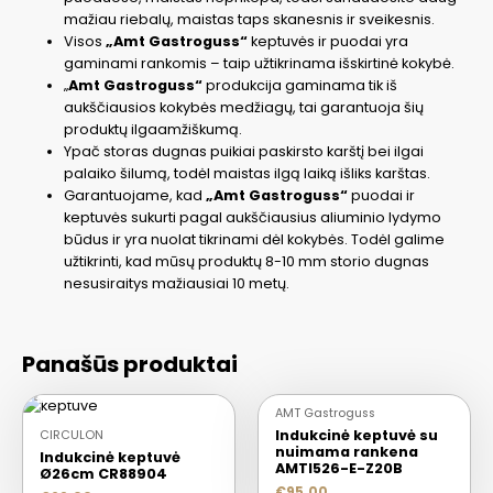
mažiau riebalų, maistas taps skanesnis ir sveikesnis.
Visos
„Amt Gastroguss“
keptuvės ir puodai yra
gaminami rankomis – taip užtikrinama išskirtinė kokybė.
„
Amt Gastroguss“
produkcija gaminama tik iš
aukščiausios kokybės medžiagų, tai garantuoja šių
produktų ilgaamžiškumą.
Ypač storas dugnas puikiai paskirsto karštį bei ilgai
palaiko šilumą, todėl maistas ilgą laiką išliks karštas.
Garantuojame, kad
„Amt Gastroguss“
puodai ir
keptuvės sukurti pagal aukščiausius aliuminio lydymo
būdus ir yra nuolat tikrinami dėl kokybės. Todėl galime
užtikrinti, kad mūsų produktų 8-10 mm storio dugnas
nesusiraitys mažiausiai 10 metų.
Panašūs produktai
IŠPARDUOTA
AMT Gastroguss
Indukcinė keptuvė su
CIRCULON
nuimama rankena
Indukcinė keptuvė
AMTI526-E-Z20B
Ø26cm CR88904
€
95.00