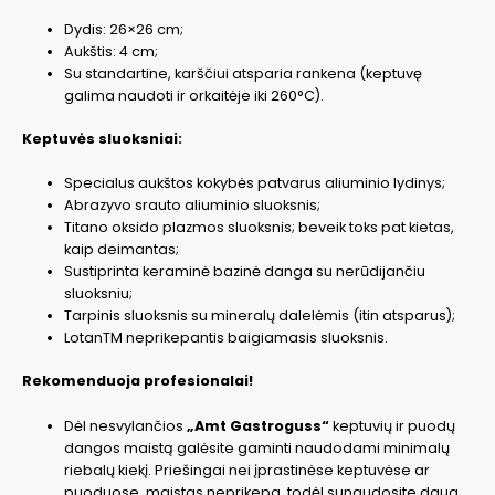
Dydis: 26×26 cm;
Aukštis: 4 cm;
Su standartine, karščiui atsparia rankena (keptuvę
galima naudoti ir orkaitėje iki 260°C).
Keptuvės sluoksniai:
Specialus aukštos kokybės patvarus aliuminio lydinys;
Abrazyvo srauto aliuminio sluoksnis;
Titano oksido plazmos sluoksnis; beveik toks pat kietas,
kaip deimantas;
Sustiprinta keraminė bazinė danga su nerūdijančiu
sluoksniu;
Tarpinis sluoksnis su mineralų dalelėmis (itin atsparus);
LotanTM neprikepantis baigiamasis sluoksnis.
Rekomenduoja profesionalai!
Dėl nesvylančios
„Amt Gastroguss“
keptuvių ir puodų
dangos maistą galėsite gaminti naudodami minimalų
riebalų kiekį. Priešingai nei įprastinėse keptuvėse ar
puoduose, maistas neprikepa, todėl sunaudosite daug