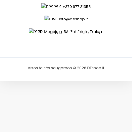
+370 677 31358
info@deshop.lt
Megėjų g. 5A, Žukiškių k., Trakų r.
Visos teisės saugomos © 2026 DEshop.lt