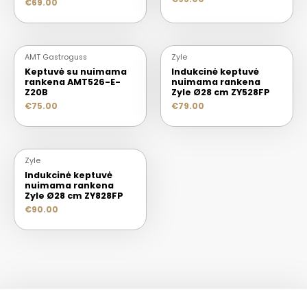
€
69.00
AMT Gastroguss
Zyle
Keptuvė su nuimama
Indukcinė keptuvė
rankena AMT526-E-
nuimama rankena
Z20B
Zyle Ø28 cm ZY528FP
€
75.00
€
79.00
Zyle
Indukcinė keptuvė
nuimama rankena
Zyle Ø28 cm ZY828FP
€
90.00