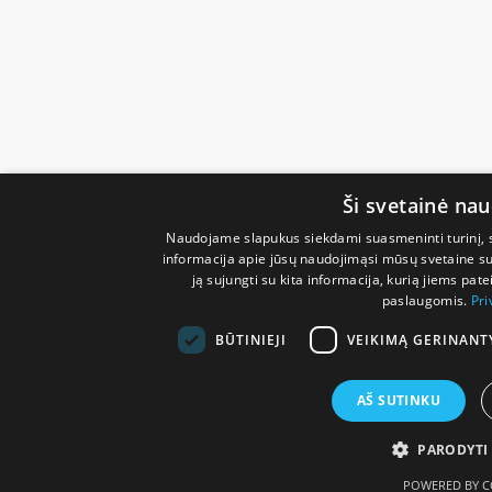
Ši svetainė na
Naudojame slapukus siekdami suasmeninti turinį, sk
informacija apie jūsų naudojimąsi mūsų svetaine su 
ją sujungti su kita informacija, kurią jiems pate
paslaugomis.
Pri
BŪTINIEJI
VEIKIMĄ GERINANT
AŠ SUTINKU
PARODYTI
POWERED BY C