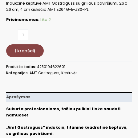
Indukcinė keptuvė AMT Gastroguss su griliaus paviršiumi, 26 x
26 cm, 4 cm aukščio AMT E264G-E-Z30-PL
Prieinamumas:
Liko 2
produkto
kiekis:
Keptuvė
Į krepšelį
AMTI-
E264G-
E-
Produkto kodas:
4250194622601
Z30-
Kategorijos:
AMT Gastroguss
,
Keptuvės
PL
Aprašymas
Sukurta profesionalams, tačiau puikiai tinka naudoti
namuose!
„
Amt Gastroguss“ indukcin, titaninė kvadratinė keptuvė,
su griliaus paviršiumi: