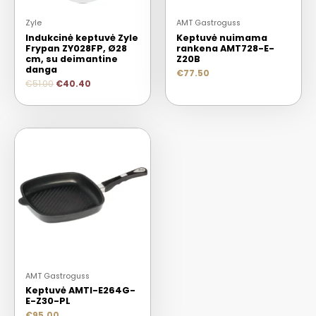
Zyle
AMT Gastroguss
Indukcinė keptuvė Zyle
Keptuvė nuimama
Frypan ZY028FP, Ø28
rankena AMT728-E-
cm, su deimantine
Z20B
danga
€
77.50
€
51.00
€
40.40
AMT Gastroguss
Keptuvė AMTI-E264G-
E-Z30-PL
€
95.00