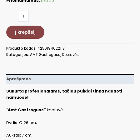
Prieinamumas:
Liko 20
produkto
kiekis:
Keptuvė
Į krepšelį
AMT726-
E-
Z30-
Produkto kodas:
4250194622113
PL
Kategorijos:
AMT Gastroguss
,
Keptuvės
Aprašymas
Sukurta profesionalams, tačiau puikiai tinka naudoti
namuose!
“
Amt Gastroguss”
keptuvė:
Dydis: Ø 26 cm;
Aukštis: 7 cm;