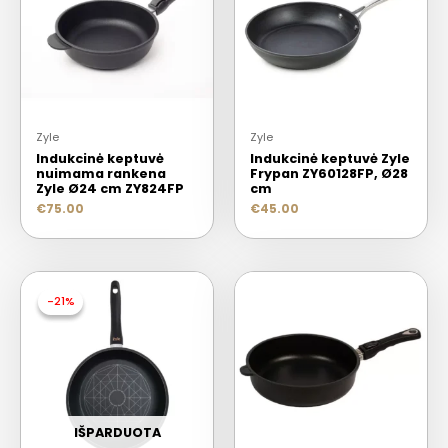
Zyle
Zyle
Indukcinė keptuvė
Indukcinė keptuvė Zyle
nuimama rankena
Frypan ZY60128FP, Ø28
Zyle Ø24 cm ZY824FP
cm
€
75.00
€
45.00
-21%
-21%
IŠPARDUOTA