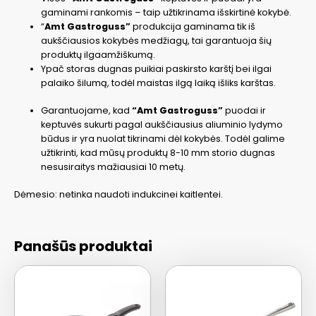
gaminami rankomis – taip užtikrinama išskirtinė kokybė.
“
Amt Gastroguss”
produkcija gaminama tik iš
aukščiausios kokybės medžiagų, tai garantuoja šių
produktų ilgaamžiškumą.
Ypač storas dugnas puikiai paskirsto karštį bei ilgai
palaiko šilumą, todėl maistas ilgą laiką išliks karštas.
Garantuojame, kad
“Amt Gastroguss”
puodai ir
keptuvės sukurti pagal aukščiausius aliuminio lydymo
būdus ir yra nuolat tikrinami dėl kokybės. Todėl galime
užtikrinti, kad mūsų produktų 8-10 mm storio dugnas
nesusiraitys mažiausiai 10 metų.
Dėmesio: netinka naudoti indukcinei kaitlentei.
Panašūs produktai