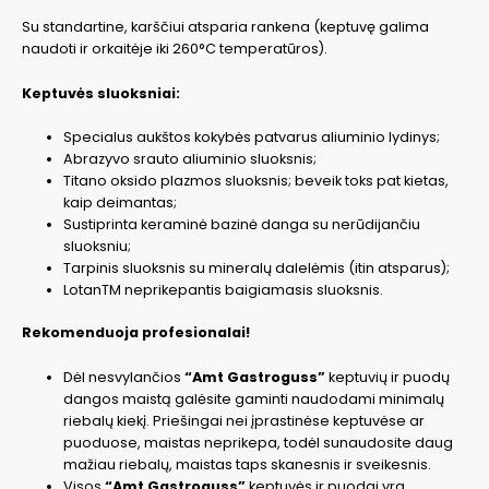
Su standartine, karščiui atsparia rankena (keptuvę galima
naudoti ir orkaitėje iki 260°C temperatūros).
Keptuvės sluoksniai:
Specialus aukštos kokybės patvarus aliuminio lydinys;
Abrazyvo srauto aliuminio sluoksnis;
Titano oksido plazmos sluoksnis; beveik toks pat kietas,
kaip deimantas;
Sustiprinta keraminė bazinė danga su nerūdijančiu
sluoksniu;
Tarpinis sluoksnis su mineralų dalelėmis (itin atsparus);
LotanTM neprikepantis baigiamasis sluoksnis.
Rekomenduoja profesionalai!
Dėl nesvylančios
“Amt Gastroguss”
keptuvių ir puodų
dangos maistą galėsite gaminti naudodami minimalų
riebalų kiekį. Priešingai nei įprastinėse keptuvėse ar
puoduose, maistas neprikepa, todėl sunaudosite daug
mažiau riebalų, maistas taps skanesnis ir sveikesnis.
Visos
“Amt Gastroguss”
keptuvės ir puodai yra