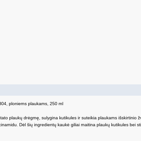
0304, ploniems plaukams, 250 ml
ato plaukų drėgmę, sulygina kutikules ir suteikia plaukams išskirtinio ž
midu. Dėl šių ingredientų kaukė giliai maitina plaukų kutikules bei sti