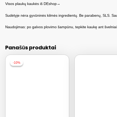
Visos plaukų kaukės iš DEshop→
Sudėtyje nėra gyvūninės kilmės ingredientų. Be parabenų, SLS. Sa
Naudojimas: po galvos plovimo šampūnu, tepkite kaukę ant švelniai dr
Panašūs produktai
-10%
-10%