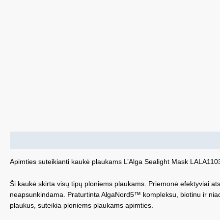
Aprašymas
Apimties suteikianti kaukė plaukams L’Alga Sealight Mask LALA11
Ši kaukė skirta visų tipų ploniems plaukams. Priemonė efektyviai atst
neapsunkindama. Praturtinta AlgaNord5™ kompleksu, biotinu ir niacina
plaukus, suteikia ploniems plaukams apimties.