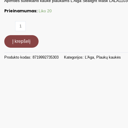
Apimties suteikianti kaukė plaukams L’Alga Sealight Mask LALA110
Prieinamumas:
Liko 20
produkto
kiekis:
Apimties
Į krepšelį
suteikianti
kaukė
plaukams
Produkto kodas:
8719992735303
Kategorijos:
L'Aga
,
Plaukų kaukės
L'Alga
Sealight
Mask