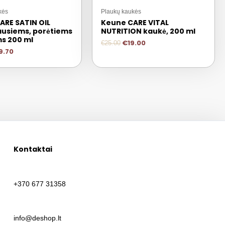
kės
Plaukų kaukės
ARE SATIN OIL
Keune CARE VITAL
ausiems, porėtiems
NUTRITION kaukė, 200 ml
s 200 ml
€
19.00
€
25.00
9.70
Kontaktai
+370 677 31358
info@deshop.lt