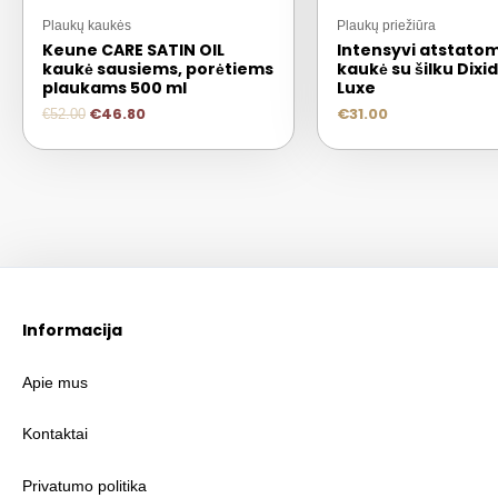
Plaukų kaukės
Plaukų priežiūra
Keune CARE SATIN OIL
Intensyvi atstatom
kaukė sausiems, porėtiems
kaukė su šilku Dixi
plaukams 500 ml
Luxe
€
46.80
€
31.00
€
52.00
Informacija
Apie mus
Kontaktai
Privatumo politika