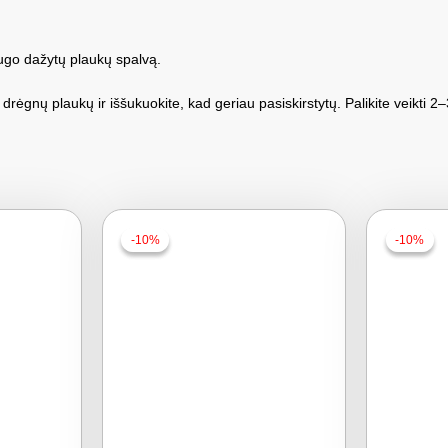
ugo dažytų plaukų spalvą.
ėgnų plaukų ir iššukuokite, kad geriau pasiskirstytų. Palikite veikti 2–
-10%
-10%
-10%
-10%