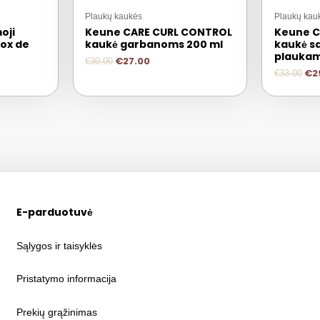
Plaukų kaukės
Plaukų kau
oji
Keune CARE CURL CONTROL
Keune C
dox de
kaukė garbanoms 200 ml
kaukė s
plaukam
€
27.00
€
30.00
€
2
€
33.00
E-parduotuvė
Sąlygos ir taisyklės
Pristatymo informacija
Prekių grąžinimas