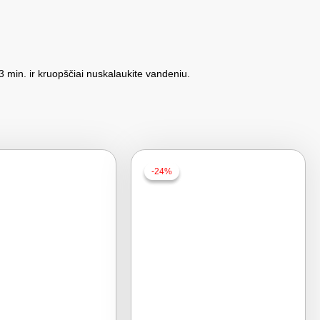
3 min. ir kruopščiai nuskalaukite vandeniu.
-24%
-24%