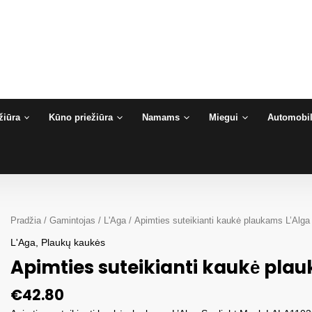
žiūra
Kūno priežiūra
Namams
Miegui
Automobil
Pradžia
/
Gamintojas
/
L'Aga
/ Apimties suteikianti kaukė plaukams L’Alga
L'Aga
,
Plaukų kaukės
Apimties suteikianti kaukė pla
€
42.80