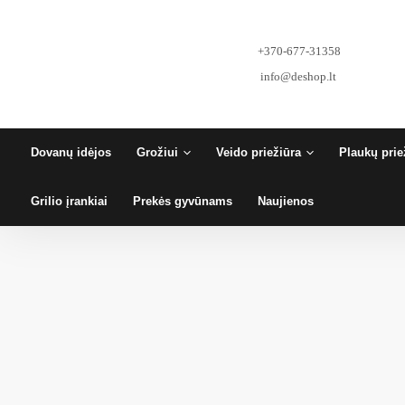
Pereiti
prie
turinio
+370-677-31358
info@deshop.lt
Dovanų idėjos
Grožiui
Veido priežiūra
Plaukų prie
Grilio įrankiai
Prekės gyvūnams
Naujienos