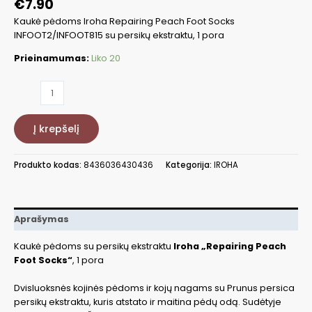
€
7.90
Kaukė pėdoms Iroha Repairing Peach Foot Socks
INFOOT2/INFOOT815 su persikų ekstraktu, 1 pora
Prieinamumas:
Liko 20
produkto
kiekis:
Kaukė
Į krepšelį
pėdoms
Iroha
INFOOT2/INFOOT815
Produkto kodas:
8436036430436
Kategorija:
IROHA
su
persikais
Aprašymas
Kaukė pėdoms su persikų ekstraktu
Iroha „Repairing Peach
Foot Socks“
, 1 pora
Dvisluoksnės kojinės pėdoms ir kojų nagams su Prunus persica
persikų ekstraktu, kuris atstato ir maitina pėdų odą. Sudėtyje