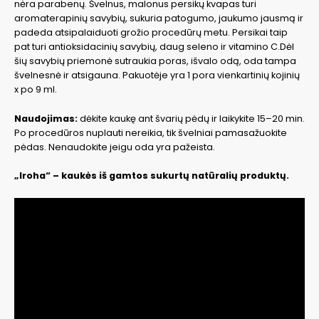
nėra parabenų. Švelnus, malonus persikų kvapas turi
aromaterapinių savybių, sukuria patogumo, jaukumo jausmą ir
padeda atsipalaiduoti grožio procedūrų metu. Persikai taip
pat turi antioksidacinių savybių, daug seleno ir vitamino C.Dėl
šių savybių priemonė sutraukia poras, išvalo odą, oda tampa
švelnesnė ir atsigauna. Pakuotėje yra 1 pora vienkartinių kojinių
x po 9 ml.
Naudojimas:
dėkite kaukę ant švarių pėdų ir laikykite 15–20 min.
Po procedūros nuplauti nereikia, tik švelniai pamasažuokite
pėdas. Nenaudokite jeigu oda yra pažeista.
„Iroha“ – kaukės iš gamtos sukurtų natūralių produktų.