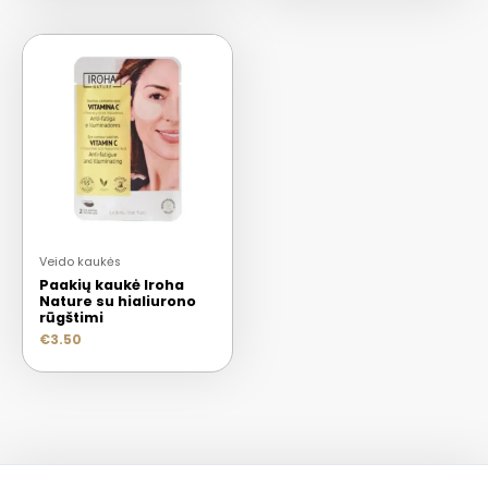
Veido kaukės
Paakių kaukė Iroha
Nature su hialiurono
rūgštimi
€
3.50