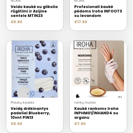
IROHA
IROHA
Veido kaukė su glikolio
Profesionali kaukė
rūgštimi ir Azijine
pėdoms Iroha INFOOT3
centele MTIN23
su levandom
€
5.90
€
17.90
Plaukų kaukės
rankų muilas
Veidą drėkinantys
Kaukė rankoms Iroha
padeliai Blueberry,
INPHM01/INHAND4 su
10vnt PIN13
arganu
€
5.90
€
7.90