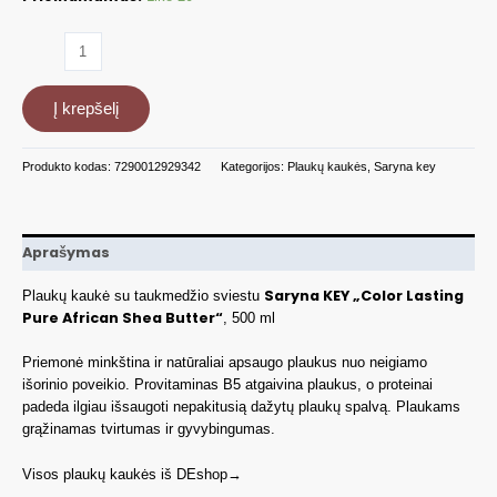
produkto
kiekis:
Kaukė
Į krepšelį
dažytiems
plaukams,
500
Produkto kodas:
7290012929342
Kategorijos:
Plaukų kaukės
,
Saryna key
ml
CL0500TBU
Aprašymas
Saryna KEY „Color Lasting
Plaukų kaukė su taukmedžio sviestu
Pure African Shea Butter“
, 500 ml
Priemonė minkština ir natūraliai apsaugo plaukus nuo neigiamo
išorinio poveikio. Provitaminas B5 atgaivina plaukus, o proteinai
padeda ilgiau išsaugoti nepakitusią dažytų plaukų spalvą. Plaukams
grąžinamas tvirtumas ir gyvybingumas.
Visos plaukų kaukės iš DEshop→