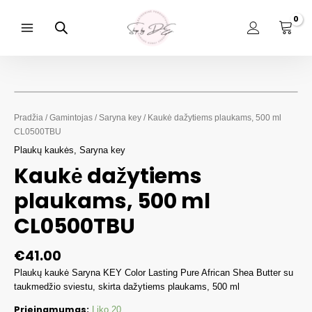
Pereiti
prie
turinio
Main
Menu
Pradžia
/
Gamintojas
/
Saryna key
/ Kaukė dažytiems plaukams, 500 ml
CL0500TBU
Plaukų kaukės
,
Saryna key
Kaukė dažytiems
plaukams, 500 ml
CL0500TBU
€
41.00
Plaukų kaukė Saryna KEY Color Lasting Pure African Shea Butter su
taukmedžio sviestu, skirta dažytiems plaukams, 500 ml
Prieinamumas:
Liko 20