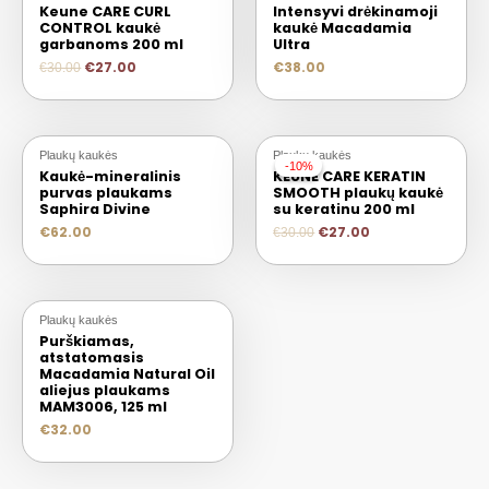
Keune CARE CURL
Intensyvi drėkinamoji
CONTROL kaukė
kaukė Macadamia
garbanoms 200 ml
Ultra
€
27.00
€
38.00
€
30.00
Plaukų kaukės
Plaukų kaukės
-10%
-10%
Kaukė-mineralinis
KEUNE CARE KERATIN
purvas plaukams
SMOOTH plaukų kaukė
Saphira Divine
su keratinu 200 ml
€
62.00
€
27.00
€
30.00
Plaukų kaukės
Purškiamas,
atstatomasis
Macadamia Natural Oil
aliejus plaukams
MAM3006, 125 ml
€
32.00