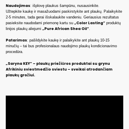
Naudojimas
: išplovę plaukus šampūnu, nusausinkite.
Užtepkite kaukę ir masažuodami paskirstykite ant plaukų. Palaikykite
2-5 minutes, tada gerai išskalaukite vandeniu. Geriausius rezultatus
„Color Lasting“
pasieksite naudodami priemonę kartu su
produktų
„Pure African Shea Oil“
linijos plaukų aliejumi
.
Patarimas
: pašildykite kaukę ir palaikykite ant plaukų 10-15
minučių – tai bus profesionalaus naudojimo plaukų kondicionavimo
procedūra.
„Saryna KEY“ – plaukų priežiūros produktai su grynu
Afrikiniu sviestmedžio sviestu – sveikai atrodančiam
plaukų grožiui.