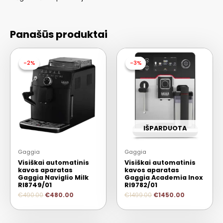
Panašūs produktai
-2%
-2%
-3%
-3%
IŠPARDUOTA
Gaggia
Gaggia
Visiškai automatinis
Visiškai automatinis
kavos aparatas
kavos aparatas
Gaggia Naviglio Milk
Gaggia Academia Inox
RI8749/01
RI9782/01
€
490.00
€
480.00
€
1499.00
€
1450.00