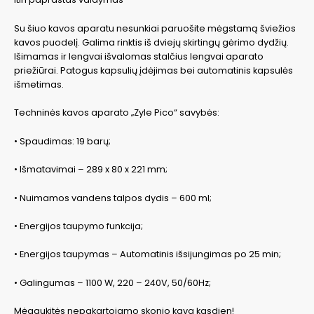
Su šiuo kavos aparatu nesunkiai paruošite mėgstamą šviežios
kavos puodelį. Galima rinktis iš dviejų skirtingų gėrimo dydžių.
Išimamas ir lengvai išvalomas stalčius lengvai aparato
priežiūrai. Patogus kapsulių įdėjimas bei automatinis kapsulės
išmetimas.
Techninės kavos aparato „Zyle Pico“ savybės:
• Spaudimas: 19 barų;
• Išmatavimai – 289 x 80 x 221 mm;
• Nuimamos vandens talpos dydis – 600 ml;
• Energijos taupymo funkcija;
• Energijos taupymas – Automatinis išsijungimas po 25 min;
• Galingumas – 1100 W, 220 – 240V, 50/60Hz;
Mėgaukitės nepakartojamo skonio kava kasdien!