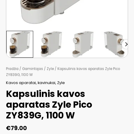
Pradžia
/
Gamintojas
/
Zyle
/ Kapsulinis kavos aparatas Zyle Pico
ZY839G, 1100 W
Kavos aparatai, kavinukai
,
Zyle
Kapsulinis kavos
aparatas Zyle Pico
ZY839G, 1100 W
€
79.00