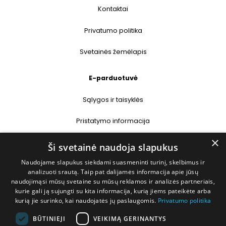
Kontaktai
Privatumo politika
Svetainės žemėlapis
E-parduotuvė
Sąlygos ir taisyklės
Pristatymo informacija
×
Prekių grąžinimas
Ši svetainė naudoja slapukus
Naudojame slapukus siekdami suasmeninti turinį, skelbimus ir
Kontaktai
analizuoti srautą. Taip pat dalijamės informacija apie jūsų
naudojimąsi mūsų svetaine su mūsų reklamos ir analizės partneriais,
+370 677 31358
kurie gali ją sujungti su kita informacija, kurią jiems pateikėte arba
kurią jie surinko, kai naudojatės jų paslaugomis.
Privatumo politika
info@deshop.lt
BŪTINIEJI
VEIKIMĄ GERINANTYS