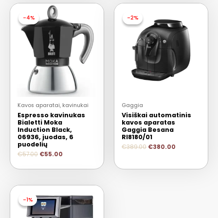
-4%
-4%
-2%
-2%
Kavos aparatai, kavinukai
Gaggia
Espresso kavinukas
Visiškai automatinis
Bialetti Moka
kavos aparatas
Induction Black,
Gaggia Besana
06936, juodas, 6
RI8180/01
puodelių
€
389.00
€
380.00
€
57.00
€
55.00
-1%
-1%