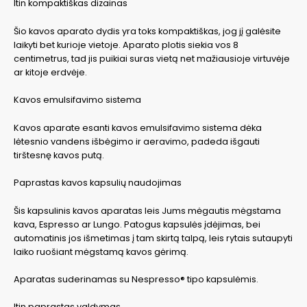
Itin kompaktiškas dizainas
Šio kavos aparato dydis yra toks kompaktiškas, jog jį galėsite
laikyti bet kurioje vietoje. Aparato plotis siekia vos 8
centimetrus, tad jis puikiai suras vietą net mažiausioje virtuvėje
ar kitoje erdvėje.
Kavos emulsifavimo sistema
Kavos aparate esanti kavos emulsifavimo sistema dėka
lėtesnio vandens išbėgimo ir aeravimo, padeda išgauti
tirštesnę kavos putą.
Paprastas kavos kapsulių naudojimas
Šis kapsulinis kavos aparatas leis Jums mėgautis mėgstama
kava, Espresso ar Lungo. Patogus kapsulės įdėjimas, bei
automatinis jos išmetimas į tam skirtą talpą, leis rytais sutaupyti
laiko ruošiant mėgstamą kavos gėrimą.
Aparatas suderinamas su Nespresso® tipo kapsulėmis.
Itin paprastas valdymas