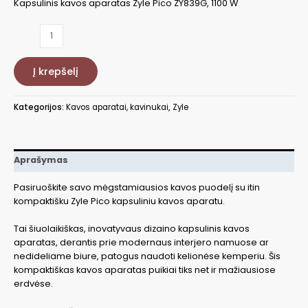
Kapsulinis kavos aparatas Zyle Pico ZY839G, 1100 W
produkto
kiekis:
Kapsulinis
Į krepšelį
kavos
aparatas
Zyle
Kategorijos:
Kavos aparatai, kavinukai
,
Zyle
Pico
ZY839G,
1100
W
Aprašymas
Pasiruoškite savo mėgstamiausios kavos puodelį su itin
kompaktišku Zyle Pico kapsuliniu kavos aparatu.
Tai šiuolaikiškas, inovatyvaus dizaino kapsulinis kavos
aparatas, derantis prie modernaus interjero namuose ar
nedideliame biure, patogus naudoti kelionėse kemperiu. Šis
kompaktiškas kavos aparatas puikiai tiks net ir mažiausiose
erdvėse.