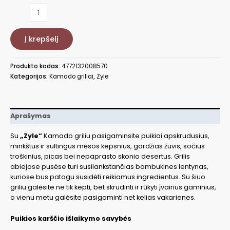
produkto
kiekis:
Kamado
Į krepšelį
grilis
su
priedais
Produkto kodas:
4772132008570
ZY16KSRDSET
Kategorijos:
Kamado griliai
,
Zyle
Aprašymas
Su
„Zyle“
Kamado griliu pasigaminsite puikiai apskrudusius,
minkštus ir sultingus mėsos kepsnius, gardžias žuvis, sočius
troškinius, picas bei nepaprasto skonio desertus. Grilis
abiejose pusėse turi susilankstančias bambukines lentynas,
kuriose bus patogu susidėti reikiamus ingredientus. Su šiuo
griliu galėsite ne tik kepti, bet skrudinti ir rūkyti įvairius gaminius,
o vienu metu galėsite pasigaminti net kelias vakarienes.
Puikios karščio išlaikymo savybės