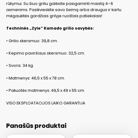
rūkymui. Su šiuo griliu galėsite pasigaminti maistą 4–6
asmenims. Pasikvieskite savo šeimą arba draugus ir kartu
mėgaukitės gardžiais grilyje ruoštais patiekalais!
Techninės „Zyle“ Kamado grilio savybės:
• Grilio skersmuo: 39,8 cm.
• Kepimo paviršiaus skersmuo: 32,5 cm.
• Svoris: 34 kg.
• Matmenys: 46,5 x 55 x 78 cm.
• Pakuotės matmenys: 49,5 x 49 x 55 cm.
VISO EKSPLOATACIJOS LAIKO GARANTIJA
Panašūs produktai