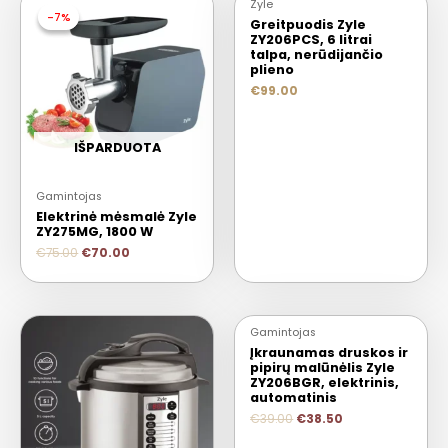
Zyle
-7%
-7%
Greitpuodis Zyle
ZY206PCS, 6 litrai
talpa, nerūdijančio
plieno
€
99.00
IŠPARDUOTA
Gamintojas
Elektrinė mėsmalė Zyle
ZY275MG, 1800 W
€
75.00
€
70.00
Gamintojas
2+1
Įkraunamas druskos ir
pipirų malūnėlis Zyle
ZY206BGR, elektrinis,
automatinis
€
39.00
€
38.50