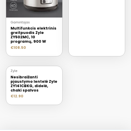
Gamintojas
Multifunkcis elektrinis
greitpuodis Zyle
ZY502MC, 10
programų, 900 W
€
108.50
Zyle
Nesibraižanti
pjaustymo lentelė Zyle
ZY141CBKG, didelė,
chaki spalvos
€
12.90