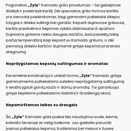
Pagrindinis
„Zyle“
Kamado grilio privalumas – tai gebėjimas
išlaikyti ir paskirstyti karštį. Dėl specialios grilio formos karštis
yra vienodai paskirstomas, taigi gaminami patiekalai iškepa
tolygiai ir išlieka sultingi bei gardūs. Kepant dujiniuose griliuose,
karštis pasišalina ir kepimas vyksta dažniausiai iš apačios.
Dujiniams griliams reikia daugiau karščio, kad pasiektų tokią
pačią temperatūrą kaip kepant su Kamado griliumi, o dėl
pernelyg didelio karščio dujiniame grilyje kepsniai praranda
drėgnumą.
Neprilygstamas kepsnių sultingumas ir aromatas
Keramikinė konstrukcija ir unikali forma
„Zyle“
Kamado grilyje
gaminamiems patiekalams suteikia neprilygstamą sultingumą
ir leidžia įgauti gardų laužo ir dūmų aromatą. Tai garantuoja
grilyje keptiems patiekalams išskirtinį ir išraiškingą skonį.
Nepamirštamas laikas su draugais
Šis
„Zyle“
Kamado grilis puikiai tiks naudojimui sode, kieme,
kotedžo terasoje ar netgi balkone. Juo galėsite paruošti
įvairius patiekalus kepimui, troškinimui bei mėsos ir žuvies