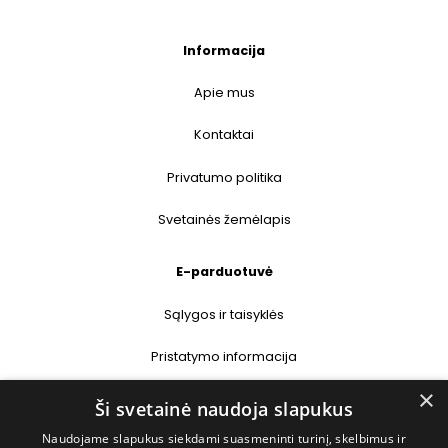
Informacija
Apie mus
Kontaktai
Privatumo politika
Svetainės žemėlapis
E-parduotuvė
Sąlygos ir taisyklės
Pristatymo informacija
×
Prekių grąžinimas
Ši svetainė naudoja slapukus
Naudojame slapukus siekdami suasmeninti turinį, skelbimus ir