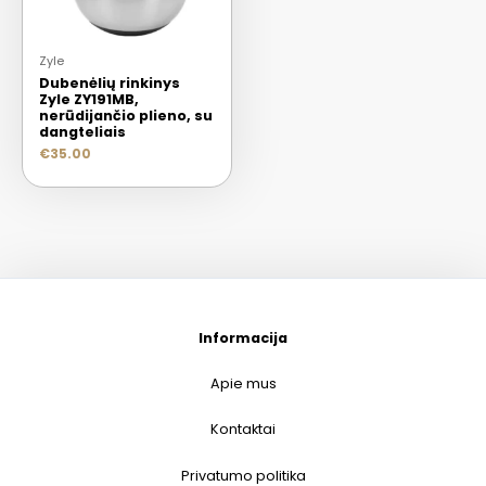
Zyle
Dubenėlių rinkinys
Zyle ZY191MB,
nerūdijančio plieno, su
dangteliais
€
35.00
Informacija
Apie mus
Kontaktai
Privatumo politika