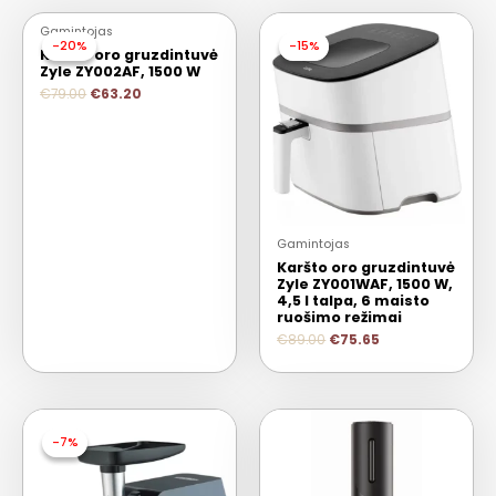
Gamintojas
-20%
-20%
-15%
-15%
Karšto oro gruzdintuvė
Zyle ZY002AF, 1500 W
€
79.00
€
63.20
Gamintojas
Karšto oro gruzdintuvė
Zyle ZY001WAF, 1500 W,
4,5 l talpa, 6 maisto
ruošimo režimai
€
89.00
€
75.65
-7%
-7%