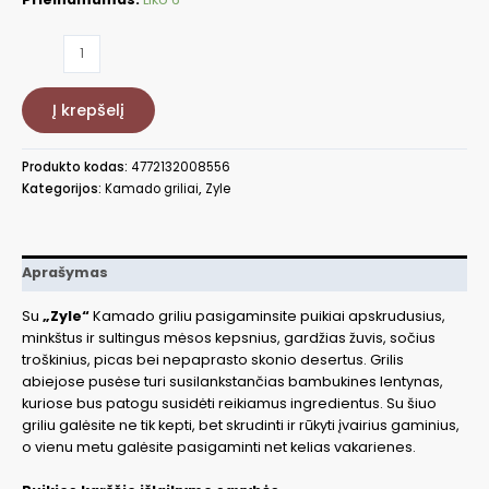
produkto
kiekis:
Kamado
Į krepšelį
grilis
su
priedais
Produkto kodas:
4772132008556
ZY16KSGRSET
Kategorijos:
Kamado griliai
,
Zyle
Aprašymas
Su
„Zyle“
Kamado griliu pasigaminsite puikiai apskrudusius,
minkštus ir sultingus mėsos kepsnius, gardžias žuvis, sočius
troškinius, picas bei nepaprasto skonio desertus. Grilis
abiejose pusėse turi susilankstančias bambukines lentynas,
kuriose bus patogu susidėti reikiamus ingredientus. Su šiuo
griliu galėsite ne tik kepti, bet skrudinti ir rūkyti įvairius gaminius,
o vienu metu galėsite pasigaminti net kelias vakarienes.