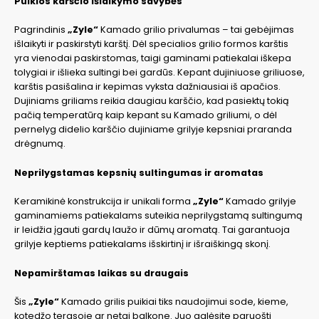
Puikios karščio išlaikymo savybės
Pagrindinis
„Zyle“
Kamado grilio privalumas – tai gebėjimas
išlaikyti ir paskirstyti karštį. Dėl specialios grilio formos karštis
yra vienodai paskirstomas, taigi gaminami patiekalai iškepa
tolygiai ir išlieka sultingi bei gardūs. Kepant dujiniuose griliuose,
karštis pasišalina ir kepimas vyksta dažniausiai iš apačios.
Dujiniams griliams reikia daugiau karščio, kad pasiektų tokią
pačią temperatūrą kaip kepant su Kamado griliumi, o dėl
pernelyg didelio karščio dujiniame grilyje kepsniai praranda
drėgnumą.
Neprilygstamas kepsnių sultingumas ir aromatas
Keramikinė konstrukcija ir unikali forma
„Zyle“
Kamado grilyje
gaminamiems patiekalams suteikia neprilygstamą sultingumą
ir leidžia įgauti gardų laužo ir dūmų aromatą. Tai garantuoja
grilyje keptiems patiekalams išskirtinį ir išraiškingą skonį.
Nepamirštamas laikas su draugais
Šis
„Zyle“
Kamado grilis puikiai tiks naudojimui sode, kieme,
kotedžo terasoje ar netgi balkone. Juo galėsite paruošti