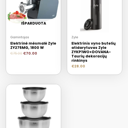
IŠPARDUOTA
Gamintojas
Zyle
Elektrinė mėsmalė Zyle
Elektrinis vyno butelių
ZY275MG, 1800 W
atidarytuvas Zyle
ZYKP1WO+DOVANA-
€
75.00
€
70.00
Taurių dekoracijų
rinkinys
€
28.00