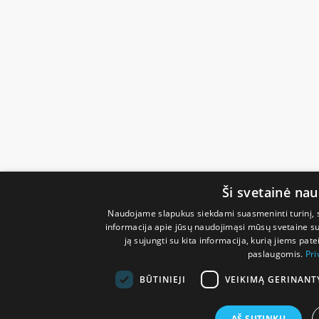
Ši svetainė na
Naudojame slapukus siekdami suasmeninti turinį, sk
informacija apie jūsų naudojimąsi mūsų svetaine su 
ją sujungti su kita informacija, kurią jiems pate
paslaugomis.
Pri
BŪTINIEJI
VEIKIMĄ GERINANT
AŠ SUTINKU