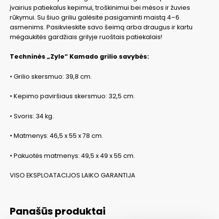
įvairius patiekalus kepimui, troškinimui bei mėsos ir žuvies
rūkymui. Su šiuo griliu galėsite pasigaminti maistą 4–6
asmenims. Pasikvieskite savo šeimą arba draugus ir kartu
mėgaukitės gardžiais grilyje ruoštais patiekalais!
Techninės „Zyle“ Kamado grilio savybės:
• Grilio skersmuo: 39,8 cm.
• Kepimo paviršiaus skersmuo: 32,5 cm.
• Svoris: 34 kg.
• Matmenys: 46,5 x 55 x 78 cm.
• Pakuotės matmenys: 49,5 x 49 x 55 cm.
VISO EKSPLOATACIJOS LAIKO GARANTIJA
Panašūs produktai