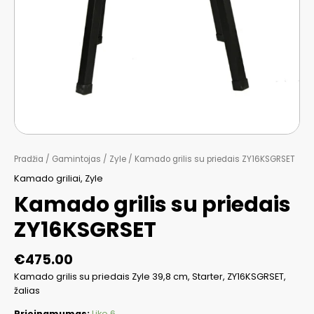
Pradžia
/
Gamintojas
/
Zyle
/ Kamado grilis su priedais ZY16KSGRSET
Kamado griliai
,
Zyle
Kamado grilis su priedais
ZY16KSGRSET
€
475.00
Kamado grilis su priedais Zyle 39,8 cm, Starter, ZY16KSGRSET,
žalias
Prieinamumas:
Liko 6