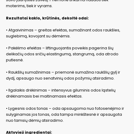
moterims, tiek ir vyrams.
Rezultatai kaklo, krūtinės, dekoltė odai:
• Atgaivinimas – greitas efektas, sumažinant odos raukšles,
suglebimą, kovojant su dėmėmis.
• Pakėlimo efektas – liftinguojantis poveikis pagerina šių
delikačių odos sričių elastingumą, stangrumą, oda atrodo
putlesnė.
• Raukšlių sumažinimas – priemonė sumažina raukšlių gylį ir
dydį, apsaugo nuo senatvinių odos požymių atsiradimo.
• Ilgalaikis drėkinimas – intensyvus giluminis odos ląstelių
drėkinamasis bei maitinamasis efektas.
• Lygesnis odos tonas – oda apsaugoma nuo fotosenėjimo ir
sulyginamas jos tonas, oda tampa minkštesnė ir apsaugota
nuo tamsių dėmių atsiradimo.
Aktyvieji ingredientai: