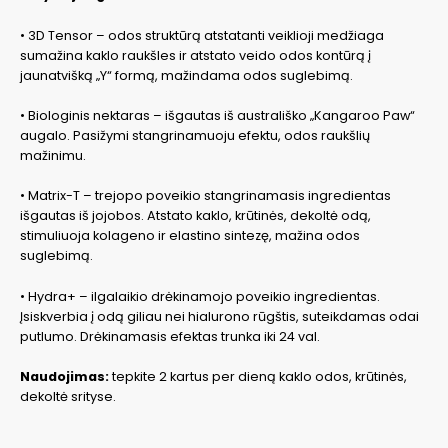
• 3D Tensor – odos struktūrą atstatanti veiklioji medžiaga
sumažina kaklo raukšles ir atstato veido odos kontūrą į
jaunatvišką „Y“ formą, mažindama odos suglebimą.
• Biologinis nektaras – išgautas iš australiško „Kangaroo Paw“
augalo. Pasižymi stangrinamuoju efektu, odos raukšlių
mažinimu.
• Matrix-T – trejopo poveikio stangrinamasis ingredientas
išgautas iš jojobos. Atstato kaklo, krūtinės, dekoltė odą,
stimuliuoja kolageno ir elastino sintezę, mažina odos
suglebimą.
• Hydra+ – ilgalaikio drėkinamojo poveikio ingredientas.
Įsiskverbia į odą giliau nei hialurono rūgštis, suteikdamas odai
putlumo. Drėkinamasis efektas trunka iki 24 val.
Naudojimas:
tepkite 2 kartus per dieną kaklo odos, krūtinės,
dekoltė srityse.