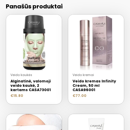
Panašūs produktai
Veido kaukės
Veido kremai
Alginatinė, valomoji
Veido kremas Infinity
veido kaukė, 2
Cream, 50 ml
kartams CASA73001
CASA96001
€
15.80
€
77.00