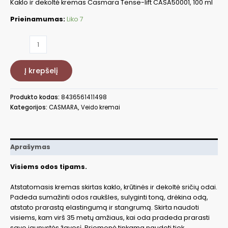
Kaklo ir dekoltė kremas Casmara Tense-lift CASA50001, 100 ml
Prieinamumas:
Liko 7
produkto
kiekis:
Kaklo
Į krepšelį
ir
dekoltė
kremas
Produkto kodas:
8436561411498
Tense-
Kategorijos:
CASMARA
,
Veido kremai
lift,
100
ml
CASA50001
Aprašymas
Visiems odos tipams.
Atstatomasis kremas skirtas kaklo, krūtinės ir dekoltė sričių odai.
Padeda sumažinti odos raukšles, sulyginti toną, drėkina odą,
atstato prarastą elastingumą ir stangrumą. Skirta naudoti
visiems, kam virš 35 metų amžiaus, kai oda pradeda prarasti
savo jaunystės žavesį. Priemonė tinkama naudoti tiek