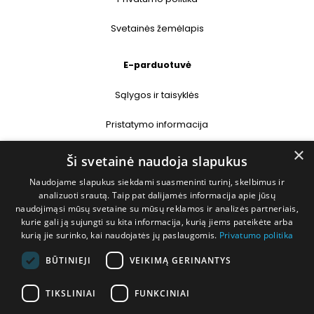
Svetainės žemėlapis
E-parduotuvė
Sąlygos ir taisyklės
Pristatymo informacija
×
Prekių grąžinimas
Ši svetainė naudoja slapukus
Naudojame slapukus siekdami suasmeninti turinį, skelbimus ir
Kontaktai
analizuoti srautą. Taip pat dalijamės informacija apie jūsų
naudojimąsi mūsų svetaine su mūsų reklamos ir analizės partneriais,
+370 677 31358
kurie gali ją sujungti su kita informacija, kurią jiems pateikėte arba
kurią jie surinko, kai naudojatės jų paslaugomis.
Privatumo politika
info@deshop.lt
BŪTINIEJI
VEIKIMĄ GERINANTYS
Megėjų g. 5A, Žukiškių k., Trakų r.
TIKSLINIAI
FUNKCINIAI