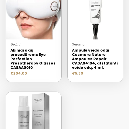
Grožiui
Serumai
Akiniai akių
Ampulė veido odai
procedūroms Eye
Casmara Nature
Perfection
Ampoules Repair
Presotherapy Glasses
CASA04104, atstatanti
CASAA0010
veido odą, 4 ml,
€
204.00
€
5.30