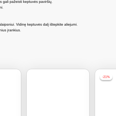
 gali pažeisti keptuvės paviršių.
mi.
laipsniui. Vidinę keptuvės dalį ištepkite aliejumi.
ius įrankius.
-21%
-21%