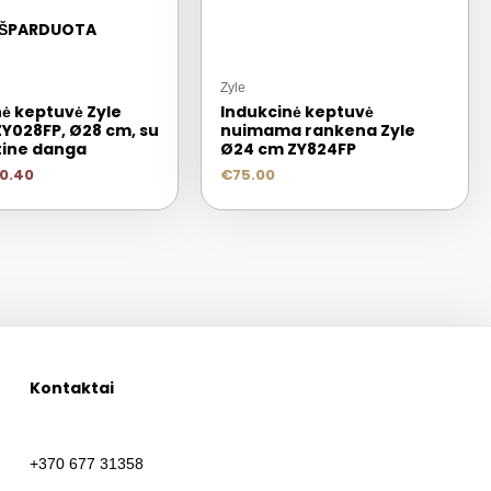
IŠPARDUOTA
Zyle
ė keptuvė Zyle
Indukcinė keptuvė
ZY028FP, Ø28 cm, su
nuimama rankena Zyle
ine danga
Ø24 cm ZY824FP
0.40
€
75.00
Kontaktai
+370 677 31358