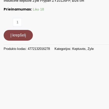
Indukcinė keptuvė Zyle Frypan ZY10126FP, Ø26 cm
Prieinamumas:
Liko 18
produkto
kiekis:
Indukcinė
Į krepšelį
keptuvė
Zyle
Ø26cm
Produkto kodas:
4772132016278
Kategorijos:
Keptuvės
,
Zyle
ZY10126FP