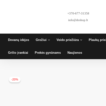
Pereiti
prie
turinio
+370-677-31358
info@deshop.lt
Dovanų idėjos
Grožiui
Veido priežiūra
Plaukų prie
Grilio įrankiai
Prekės gyvūnams
Naujienos
-20%