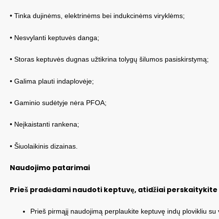
• Tinka dujinėms, elektrinėms bei indukcinėms viryklėms;
• Nesvylanti keptuvės danga;
• Storas keptuvės dugnas užtikrina tolygų šilumos pasiskirstymą;
• Galima plauti indaplovėje;
• Gaminio sudėtyje nėra PFOA;
• Neįkaistanti rankena;
• Šiuolaikinis dizainas.
Naudojimo patarimai
Prieš pradėdami naudoti keptuvę, atidžiai perskaitykite 
Prieš pirmąjį naudojimą perplaukite keptuvę indų plovikliu su