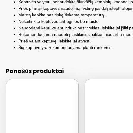
Keptuvės valymui nenaudokite šiurkščių kempinių, kadangi jos
Prieš pirmąjį keptuvės naudojimą, vidinę jos dalį ištepti alieju
Maistą kepkite pasirinkę tinkamą temperatūrą.
Nekaitinkite keptuvės ant ugnies be maisto.
Naudodami keptuvę ant indukcinės viryklės, leiskite jai įšilti pa
Rekomenduojama naudoti plastikinius, silikoninius arba medin
Prieš valant keptuvę, leiskite jai atvėsti.
Šią keptuvę yra rekomenduojama plauti rankomis.
Panašūs produktai