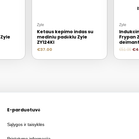
Zyle
Zyle
Ketaus kepimo indas su
Indukcin
Zyle
mediniu padėklu Zyle
Frypan 
ZY124KI
deimant
€
37.00
€
4
€
51.00
E-parduotuvė
Sąlygos ir taisyklės
Pristatymo informacija