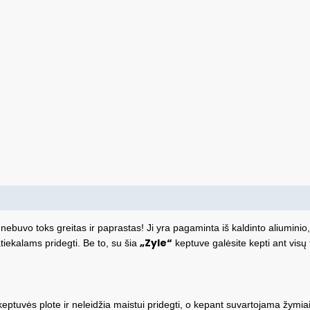
ebuvo toks greitas ir paprastas! Ji yra pagaminta iš kaldinto aliuminio,
„Zyle“
tiekalams pridegti. Be to, su šia
keptuve galėsite kepti ant visų t
keptuvės plote ir neleidžia maistui pridegti, o kepant suvartojama žymia