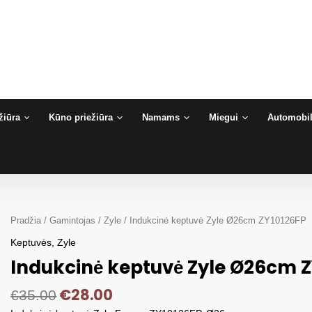
žiūra
Kūno priežiūra
Namams
Miegui
Automobil
Pradžia
/
Gamintojas
/
Zyle
/ Indukcinė keptuvė Zyle Ø26cm ZY10126FP
Keptuvės
,
Zyle
Indukcinė keptuvė Zyle Ø26cm 
€
28.00
€
35.00