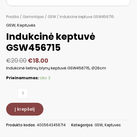
Pradžia
/
Gamintojas
/
GSW
/ Indukcinė keptuvė GSW456715
GSW
,
Keptuvės
Indukcinė keptuvė
GSW456715
€
20.00
€
18.00
Indukcinė lietinių blynų keptuvė GSW456715, Ø26cm
Prieinamumas:
Liko 3
produkto
kiekis:
Indukcinė
Į krepšelį
keptuvė
GSW456715
Produkto kodas:
4005643456714
Kategorijos:
GSW
,
Keptuvės