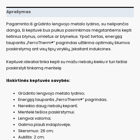
Aprašymas
Pagaminta iš grūdinto lengvojo metalo lydinio, su nelipančia
danga, ši keptuvė bus puikus pasirinkimas mėgstantiems kepti
lietinius blynus, omletus ar blynelius. Ypač tvirtas, energiją
taupantis „FerroTherm®” pagrindas užtikrina optimalų šilumos
paskirstymą ant visų tipų viryklių, įskaitant indukcines.
Keptuvė idealiai tinka kepti su mažu riebalų kiekiu ir turi tešlai
paskirstyti tinkamą mentelę.
Išskirtinės keptuvės savybės:
Grūdinto lengvojo metalo lydinio;
Energiją taupantis „FerroTherm®” pagrindas;
Nereikia daug riebalų kepant;
Mentelė tešlos paskirstymui;
Lengvai valoma;
Galima plauti indaplovėje;
Skersmuo: 26 cm;
Aukštis: 2 cm;