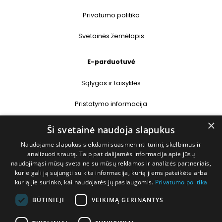
Privatumo politika
Svetainės žemėlapis
E-parduotuvė
Sąlygos ir taisyklės
Pristatymo informacija
×
Prekių grąžinimas
Ši svetainė naudoja slapukus
Naudojame slapukus siekdami suasmeninti turinį, skelbimus ir
Kontaktai
analizuoti srautą. Taip pat dalijamės informacija apie jūsų
naudojimąsi mūsų svetaine su mūsų reklamos ir analizės partneriais,
+370 677 31358
kurie gali ją sujungti su kita informacija, kurią jiems pateikėte arba
kurią jie surinko, kai naudojatės jų paslaugomis.
Privatumo politika
info@deshop.lt
BŪTINIEJI
VEIKIMĄ GERINANTYS
Megėjų g. 5A, Žukiškių k., Trakų r.