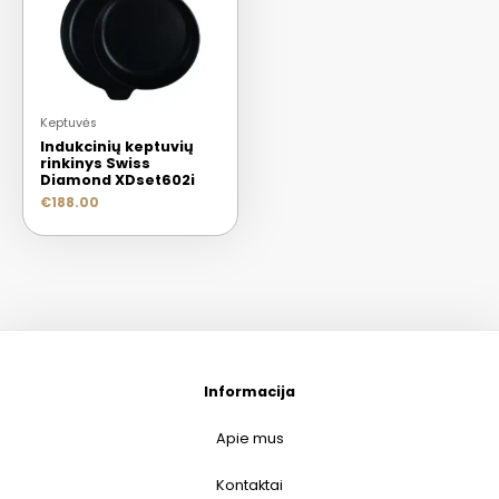
Keptuvės
Indukcinių keptuvių
rinkinys Swiss
Diamond XDset602i
€
188.00
Informacija
Apie mus
Kontaktai