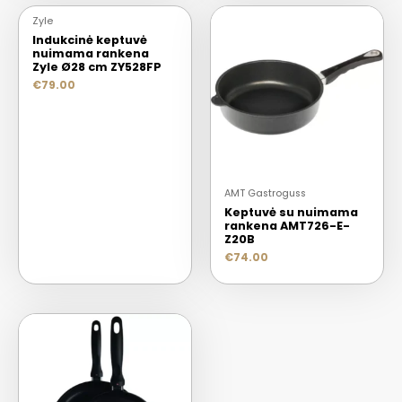
Zyle
Indukcinė keptuvė
nuimama rankena
Zyle Ø28 cm ZY528FP
€
79.00
AMT Gastroguss
Keptuvė su nuimama
rankena AMT726-E-
Z20B
€
74.00