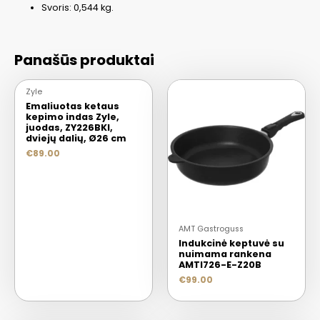
Svoris: 0,544 kg.
Panašūs produktai
Zyle
Emaliuotas ketaus
kepimo indas Zyle,
juodas, ZY226BKI,
dviejų dalių, Ø26 cm
€
89.00
AMT Gastroguss
Indukcinė keptuvė su
nuimama rankena
AMTI726-E-Z20B
€
99.00