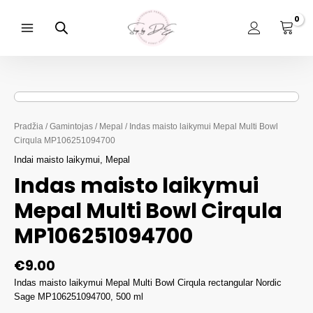
Pereiti
prie
turinio
Main
Menu
Pradžia
/
Gamintojas
/
Mepal
/ Indas maisto laikymui Mepal Multi Bowl
Cirqula MP106251094700
Indai maisto laikymui
,
Mepal
Indas maisto laikymui
Mepal Multi Bowl Cirqula
MP106251094700
€
9.00
Indas maisto laikymui Mepal Multi Bowl Cirqula rectangular Nordic
Sage MP106251094700, 500 ml