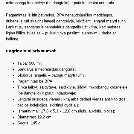
mikrobangų krosnelėje (be dangtelio) ir patiekti tiesiai ant stalo.
Pagamintas iš itin patvarios, BPA nenaudojančios medžiagos,
dubenėlis turi skaidrų langelį dangtelyje, leidžiantį lengvai matyti turinį.
Lankstus, sandarus ir nepralaidus dangtelis užtikrina, kad maistas
ilgiau išliks šviežias – puikiai tinka pasiimti su savimi į darbą ar
kelionę.
Pagrindiniai privalumai:
Talpa: 500 ml;
Sandarus ir nepralaidus dangtelis;
Skaidrus langelis – patogu matyti turinį;
Pagamintas be BPA;
Tinka laikyti šaldytuve, šaldiklyje, šildyti mikrobangų krosnelėje
(be dangtelio) ir plauti indaplovėje;
Lengvai susideda vienas į kitą arba dedasi vienas ant kito (tos
pačios kolekcijos, skirtingi dydžiai);
Išmatavimai: 17,6 x 5,1 x 12,6 cm (ilgis, aukštis, plotis);
Diametras: 19,2 cm;
Svoris: 145 g.