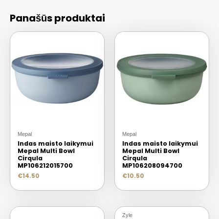
Panašūs produktai
Mepal
Mepal
Indas maisto laikymui
Indas maisto laikymui
Mepal Multi Bowl
Mepal Multi Bowl
Cirqula
Cirqula
MP106212015700
MP106208094700
€
14.50
€
10.50
Zyle