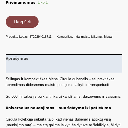
Prieinamumas:
Liko 1
produkto
kiekis:
Į krepšelį
Indas
maisto
Produkto kodas:
8720294018711
Kategorijos:
Indai maisto laikymui
,
Mepal
laikymui
Mepal
Multi
Bowl
Aprašymas
Cirqula
MP106251094700
Papildoma informacija
Stilingas ir kompaktiškas Mepal Cirqula dubenėlis – tai praktiškas
sprendimas didesnėms maisto porcijoms laikyti ir transportuoti.
Su 500 ml talpa jis puikiai tinka užkandžiams, daržovėms ir vaisiams.
Universalus naudojimas – nuo šaldymo iki patiekimo
Cirqula kolekcija sukurta taip, kad vienas dubenėlis atitiktų visą
„naudojimo ratą“ – maistą galima laikyti šaldytuve ar šaldiklyje, šildyti