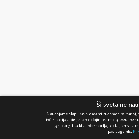
Ši svetainė na
Naudojame slapukus siekdami suasmeninti turinį, sk
informacija apie jūsų naudojimąsi mūsų svetaine su 
ją sujungti su kita informacija, kurią jiems pate
paslaugomis.
Pri