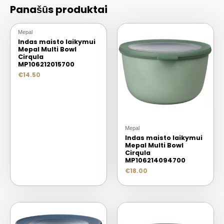
Panašūs produktai
Mepal
Indas maisto laikymui
Mepal Multi Bowl
Cirqula
MP106212015700
€
14.50
Mepal
Indas maisto laikymui
Mepal Multi Bowl
Cirqula
MP106214094700
€
18.00