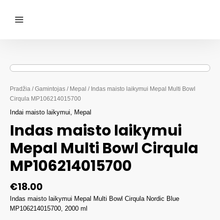
Pereiti
prie
turinio
Main
Menu
Pradžia
/
Gamintojas
/
Mepal
/ Indas maisto laikymui Mepal Multi Bowl
Cirqula MP106214015700
Indai maisto laikymui
,
Mepal
Indas maisto laikymui
Mepal Multi Bowl Cirqula
MP106214015700
€
18.00
Indas maisto laikymui Mepal Multi Bowl Cirqula Nordic Blue
MP106214015700, 2000 ml