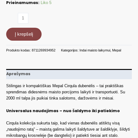
Prieinamumas:
Liko 5
produkto
kiekis:
Indas
Į krepšelį
maisto
laikymui
Mepal
Produkto kodas:
8711269934952
Kategorijos:
Indai maisto laikymui
,
Mepal
Multi
Bowl
Cirqula
MP106214015700
Aprašymas
Stilingas ir kompaktiškas Mepal Cirqula dubenėlis – tai praktiškas
sprendimas didesnėms maisto porcijoms laikyti ir transportuoti. Su
2000 ml talpa jis puikiai tinka salotoms, daržovėms ir mėsai.
Universalus naudojimas – nuo šaldymo iki patiekimo
Cirqula kolekcija sukurta taip, kad vienas dubenėlis atitiktų visą
„naudojimo ratą“ – maistą galima laikyti šaldytuve ar šaldiklyje, šildyti
mikrobangų krosnelėje (be dangtelio) ir patiekti tiesiai ant stalo.