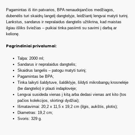
Pagamintas iš itin patvarios, BPA nenaudojančios medžiagos,
dubenėlis turi skaidrų langelį dangtelyje, leidžiantį lengvai matyti turinį.
Lankstus, sandarus ir nepralaidus dangtelis užtikrina, kad maistas
ilgiau išliks šviežias – puikiai tinka pasiimti su savimi į darbą ar
kelionę.
Pagrindiniai privalumai:
Talpa: 2000 ml;
Sandarus ir nepralaidus dangtelis;
Skaidrus langelis – patogu matyti turinį;
Pagamintas be BPA;
Tinka laikyti šaldytuve, šaldiklyje, šildyti mikrobangų krosnelėje
(be dangtelio) ir plauti indaplovėje;
Lengvai susideda vienas į kitą arba dedasi vienas ant kito (tos
pačios kolekcijos, skirtingi dydžiai);
Išmatavimai: 20,2 x 11,5 x 19,2 cm (ilgis, aukštis, plotis);
Diametras: 19,2 cm;
Svoris: 329 g.