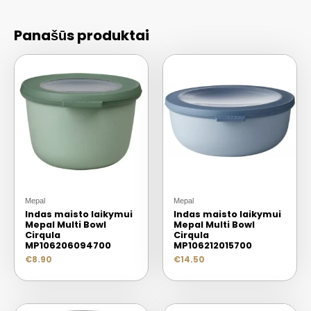
Panašūs produktai
Mepal
Mepal
Indas maisto laikymui
Indas maisto laikymui
Mepal Multi Bowl
Mepal Multi Bowl
Cirqula
Cirqula
MP106206094700
MP106212015700
€
8.90
€
14.50