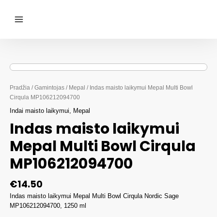
Pereiti
prie
turinio
Main
Menu
Pradžia
/
Gamintojas
/
Mepal
/ Indas maisto laikymui Mepal Multi Bowl
Cirqula MP106212094700
Indai maisto laikymui
,
Mepal
Indas maisto laikymui
Mepal Multi Bowl Cirqula
MP106212094700
€
14.50
Indas maisto laikymui Mepal Multi Bowl Cirqula Nordic Sage
MP106212094700, 1250 ml