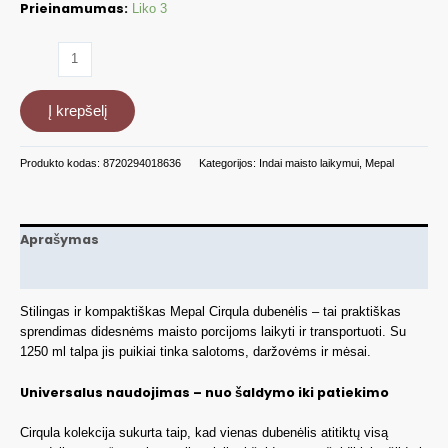
Prieinamumas:
Liko 3
produkto
kiekis:
Indas
Į krepšelį
maisto
laikymui
Mepal
Produkto kodas:
8720294018636
Kategorijos:
Indai maisto laikymui
,
Mepal
Multi
Bowl
Cirqula
MP106212094700
Aprašymas
Papildoma informacija
Stilingas ir kompaktiškas Mepal Cirqula dubenėlis – tai praktiškas
sprendimas didesnėms maisto porcijoms laikyti ir transportuoti. Su
1250 ml talpa jis puikiai tinka salotoms, daržovėms ir mėsai.
Universalus naudojimas – nuo šaldymo iki patiekimo
Cirqula kolekcija sukurta taip, kad vienas dubenėlis atitiktų visą