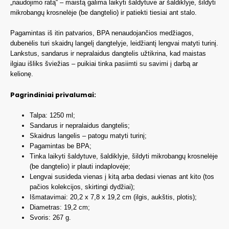
„naudojimo ratą“ – maistą galima laikyti šaldytuve ar šaldiklyje, šildyti
mikrobangų krosnelėje (be dangtelio) ir patiekti tiesiai ant stalo.
Pagamintas iš itin patvarios, BPA nenaudojančios medžiagos,
dubenėlis turi skaidrų langelį dangtelyje, leidžiantį lengvai matyti turinį.
Lankstus, sandarus ir nepralaidus dangtelis užtikrina, kad maistas
ilgiau išliks šviežias – puikiai tinka pasiimti su savimi į darbą ar
kelionę.
Pagrindiniai privalumai:
Talpa: 1250 ml;
Sandarus ir nepralaidus dangtelis;
Skaidrus langelis – patogu matyti turinį;
Pagamintas be BPA;
Tinka laikyti šaldytuve, šaldiklyje, šildyti mikrobangų krosnelėje
(be dangtelio) ir plauti indaplovėje;
Lengvai susideda vienas į kitą arba dedasi vienas ant kito (tos
pačios kolekcijos, skirtingi dydžiai);
Išmatavimai: 20,2 x 7,8 x 19,2 cm (ilgis, aukštis, plotis);
Diametras: 19,2 cm;
Svoris: 267 g.