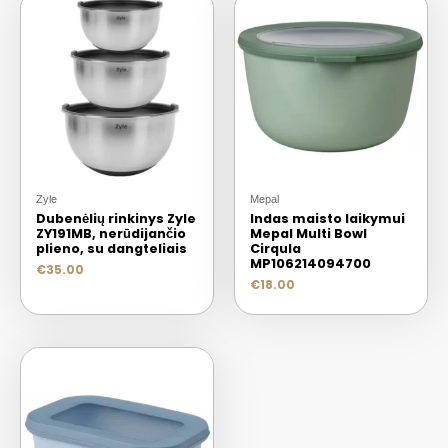
Zyle
Mepal
Dubenėlių rinkinys Zyle
Indas maisto laikymui
ZY191MB, nerūdijančio
Mepal Multi Bowl
plieno, su dangteliais
Cirqula
MP106214094700
€
35.00
€
18.00