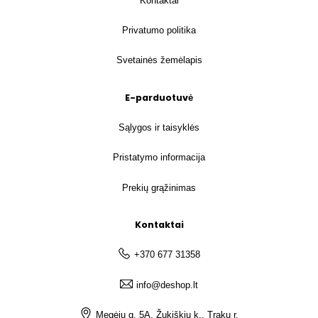
Kontaktai
Privatumo politika
Svetainės žemėlapis
E-parduotuvė
Sąlygos ir taisyklės
Pristatymo informacija
Prekių grąžinimas
Kontaktai
+370 677 31358
info@deshop.lt
Megėjų g. 5A, Žukiškių k., Trakų r.