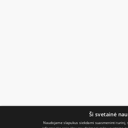
Ši svetainė na
Naudojame slapukus siekdami suasmeninti turinį, sk