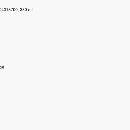
204015700, 350 ml
pal