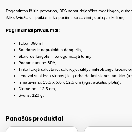
Pagamintas iš itin patvarios, BPA nenaudojančios medžiagos, dubenėlis
išliks šviežias – puikiai tinka pasiimti su savimi į darbą ar kelionę.
Pagrindiniai privalumai:
Talpa: 350 ml;
Sandarus ir nepralaidus dangtelis;
Skaidrus langelis – patogu matyti turinį;
Pagamintas be BPA;
Tinka laikyti šaldytuve, šaldiklyje, šildyti mikrobangų krosnelėj
Lengvai susideda vienas į kitą arba dedasi vienas ant kito (tos 
Išmatavimai: 13,5 x 5,8 x 12,5 cm (ilgis, aukštis, plotis);
Diametras: 12,5 cm;
Svoris: 128 g.
Panašūs produktai