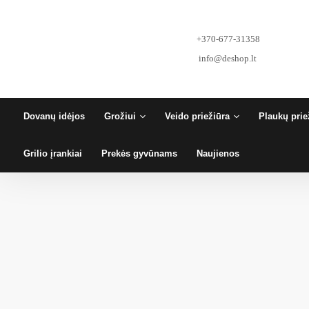
Pereiti
prie
turinio
+370-677-31358
info@deshop.lt
Dovanų idėjos
Grožiui
Veido priežiūra
Plaukų prie
Grilio įrankiai
Prekės gyvūnams
Naujienos