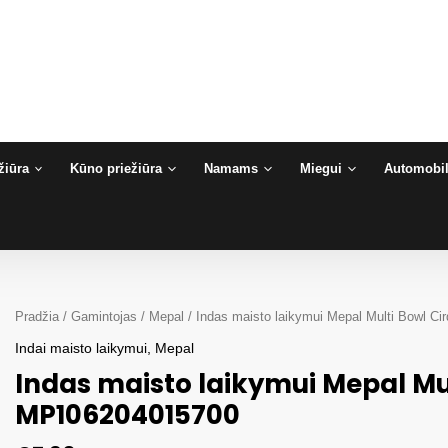
žiūra
Kūno priežiūra
Namams
Miegui
Automobil
Pradžia
/
Gamintojas
/
Mepal
/ Indas maisto laikymui Mepal Multi Bowl C
Indai maisto laikymui
,
Mepal
Indas maisto laikymui Mepal Mu
MP106204015700