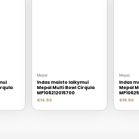
Mepal
Mepal
mui
Indas maisto laikymui
Indas ma
irqula
Mepal Multi Bowl Cirqula
Mepal Mu
MP106212015700
MP10625
€
14.50
€
15.50