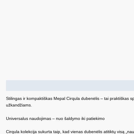
Aprašymas
Stilingas ir kompaktiškas Mepal Cirqula dubenėlis – tai praktiškas 
užkandžiams.
Universalus naudojimas – nuo šaldymo iki patiekimo
Cirqula kolekcija sukurta taip, kad vienas dubenėlis atitiktų visą „naud