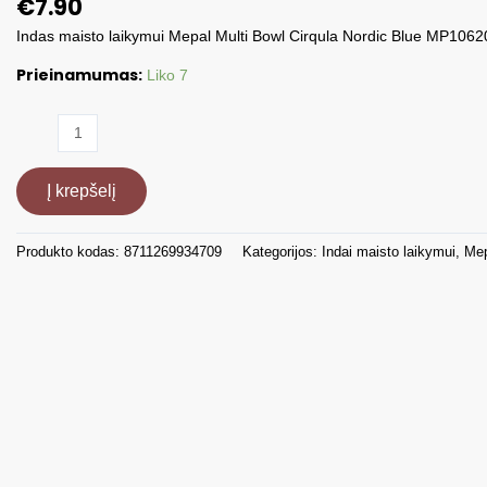
€
7.90
Indas maisto laikymui Mepal Multi Bowl Cirqula Nordic Blue MP106
Prieinamumas:
Liko 7
produkto
kiekis:
Indas
Į krepšelį
maisto
laikymui
Mepal
Produkto kodas:
8711269934709
Kategorijos:
Indai maisto laikymui
,
Me
Multi
Bowl
Cirqula
MP106204015700