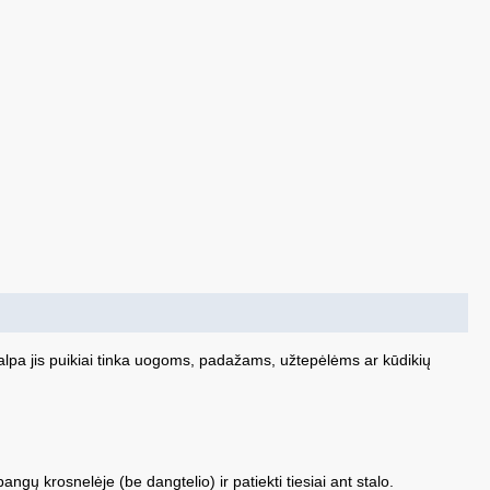
talpa jis puikiai tinka uogoms, padažams, užtepėlėms ar kūdikių
angų krosnelėje (be dangtelio) ir patiekti tiesiai ant stalo.