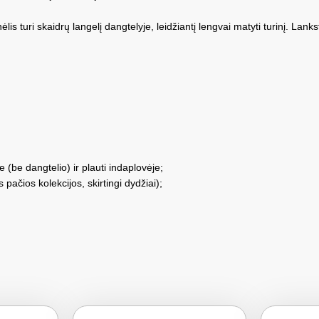
 turi skaidrų langelį dangtelyje, leidžiantį lengvai matyti turinį. Lanks
e (be dangtelio) ir plauti indaplovėje;
pačios kolekcijos, skirtingi dydžiai);