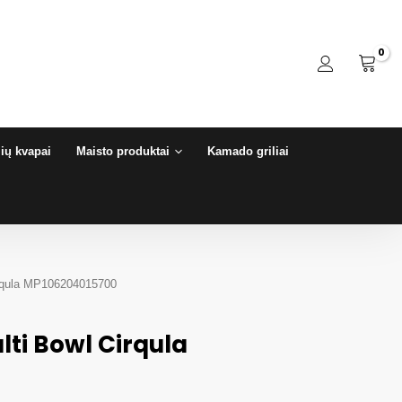
ių kvapai
Maisto produktai
Kamado griliai
irqula MP106204015700
lti Bowl Cirqula