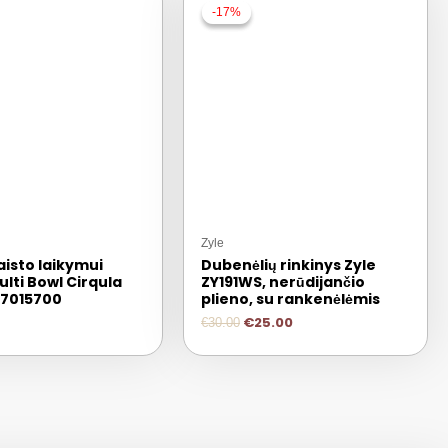
-17%
-17%
Zyle
isto laikymui
Dubenėlių rinkinys Zyle
lti Bowl Cirqula
ZY191WS, nerūdijančio
7015700
plieno, su rankenėlėmis
€
25.00
€
30.00