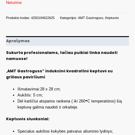
Neturime
Produkto kodas:
4250194622625
Kategorijos:
AMT Gastroguss
,
Keptuvės
Aprašymas
Sukurta profesionalams, tačiau puikiai tinka naudoti
namuose!
AMT Gastroguss“ indukcinė kvadratinė keptuvė su
„
griliaus paviršiumi
Išmatavimai:28 x 28 cm;
Aukštis: 5 cm;
°
Dėl karščiui atsparios rankena ( iki 260
C temperatūros) šią
keptuvę galima naudoti ir orkaitėje.
Keptuvės sluoksniai:
Specialus aukštos kokybės patvarus aliuminio lydinys;