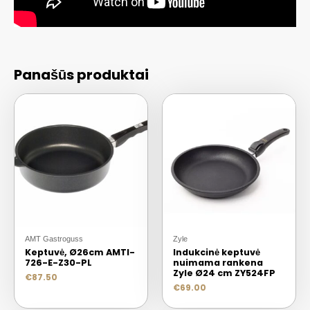
Panašūs produktai
AMT Gastroguss
Zyle
Keptuvė, Ø26cm AMTI-
Indukcinė keptuvė
726-E-Z30-PL
nuimama rankena
Zyle Ø24 cm ZY524FP
€
87.50
€
69.00