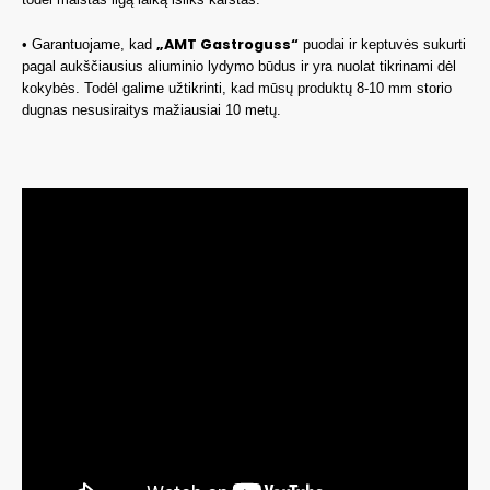
„AMT Gastroguss“
• Garantuojame, kad
puodai ir keptuvės sukurti
pagal aukščiausius aliuminio lydymo būdus ir yra nuolat tikrinami dėl
kokybės. Todėl galime užtikrinti, kad mūsų produktų 8-10 mm storio
dugnas nesusiraitys mažiausiai 10 metų.