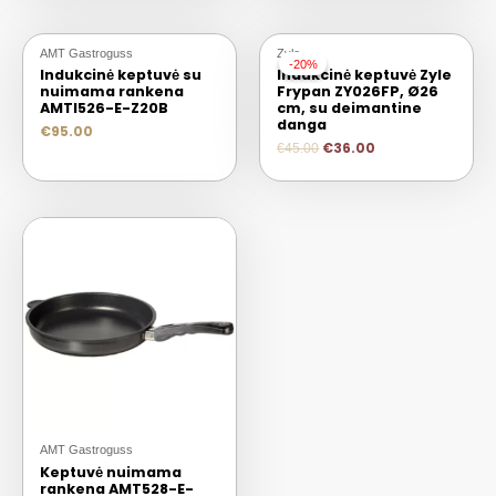
AMT Gastroguss
Zyle
-20%
-20%
Indukcinė keptuvė su
Indukcinė keptuvė Zyle
nuimama rankena
Frypan ZY026FP, Ø26
AMTI526-E-Z20B
cm, su deimantine
danga
€
95.00
€
36.00
€
45.00
AMT Gastroguss
Keptuvė nuimama
rankena AMT528-E-