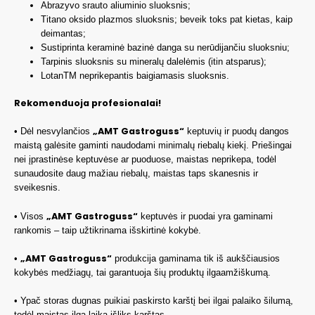
Abrazyvo srauto aliuminio sluoksnis;
Titano oksido plazmos sluoksnis; beveik toks pat kietas, kaip
deimantas;
Sustiprinta keraminė bazinė danga su nerūdijančiu sluoksniu;
Tarpinis sluoksnis su mineralų dalelėmis (itin atsparus);
LotanTM neprikepantis baigiamasis sluoksnis.
Rekomenduoja profesionalai!
„AMT Gastroguss“
• Dėl nesvylančios
keptuvių ir puodų dangos
maistą galėsite gaminti naudodami minimalų riebalų kiekį. Priešingai
nei įprastinėse keptuvėse ar puoduose, maistas neprikepa, todėl
sunaudosite daug mažiau riebalų, maistas taps skanesnis ir
sveikesnis.
„AMT Gastroguss“
• Visos
keptuvės ir puodai yra gaminami
rankomis – taip užtikrinama išskirtinė kokybė.
„AMT Gastroguss“
•
produkcija gaminama tik iš aukščiausios
kokybės medžiagų, tai garantuoja šių produktų ilgaamžiškumą.
• Ypač storas dugnas puikiai paskirsto karštį bei ilgai palaiko šilumą,
todėl maistas ilgą laiką išliks karštas.