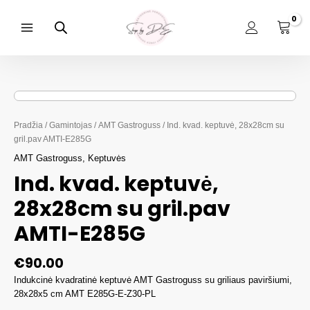
Pereiti
prie
turinio
Main
Menu
Pradžia
/
Gamintojas
/
AMT Gastroguss
/ Ind. kvad. keptuvė, 28x28cm su
gril.pav AMTI-E285G
AMT Gastroguss
,
Keptuvės
Ind. kvad. keptuvė,
28x28cm su gril.pav
AMTI-E285G
€
90.00
Indukcinė kvadratinė keptuvė AMT Gastroguss su griliaus paviršiumi,
28x28x5 cm AMT E285G-E-Z30-PL