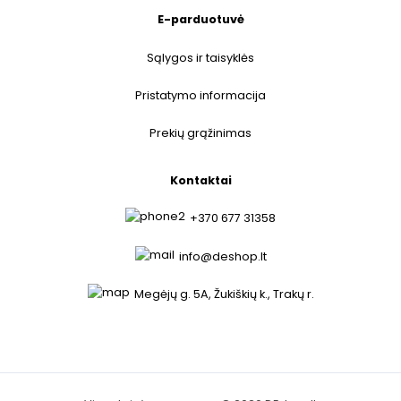
E-parduotuvė
Sąlygos ir taisyklės
Pristatymo informacija
Prekių grąžinimas
Kontaktai
+370 677 31358
info@deshop.lt
Megėjų g. 5A, Žukiškių k., Trakų r.