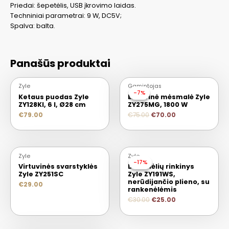
Priedai: šepetėlis, USB įkrovimo laidas.
Techniniai parametrai: 9 W, DC5V;
Spalva: balta.
Panašūs produktai
IŠPARDUOTA
Zyle
Gamintojas
-7%
-7%
Ketaus puodas Zyle
Elektrinė mėsmalė Zyle
ZY128KI, 6 l, Ø28 cm
ZY275MG, 1800 W
€
79.00
€
75.00
€
70.00
Zyle
Zyle
-17%
-17%
Virtuvinės svarstyklės
Dubenėlių rinkinys
Zyle ZY251SC
Zyle ZY191WS,
nerūdijančio plieno, su
€
29.00
rankenėlėmis
€
30.00
€
25.00