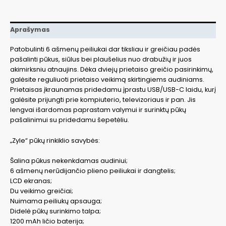
baltas,
9W
Aprašymas
Patobulinti 6 ašmenų peiliukai dar tiksliau ir greičiau padės
pašalinti pūkus, siūlus bei plaušelius nuo drabužių ir juos
akimirksniu atnaujins. Dėka dviejų prietaiso greičio pasirinkimų,
galėsite reguliuoti prietaiso veikimą skirtingiems audiniams.
Prietaisas įkraunamas pridedamu įprastu USB/USB-C laidu, kurį
galėsite prijungti prie kompiuterio, televizoriaus ir pan. Jis
lengvai išardomas paprastam valymui ir surinktų pūkų
pašalinimui su pridedamu šepetėliu.
„Zyle“ pūkų rinkiklio savybės:
Šalina pūkus nekenkdamas audiniui;
6 ašmenų nerūdijančio plieno peiliukai ir dangtelis;
LCD ekranas;
Du veikimo greičiai;
Nuimama peiliukų apsauga;
Didelė pūkų surinkimo talpa;
1200 mAh ličio baterija;