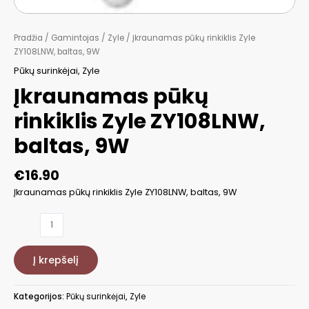
Pradžia
/
Gamintojas
/
Zyle
/ Įkraunamas pūkų rinkiklis Zyle
ZY108LNW, baltas, 9W
Pūkų surinkėjai
,
Zyle
Įkraunamas pūkų
rinkiklis Zyle ZY108LNW,
baltas, 9W
€
16.90
Įkraunamas pūkų rinkiklis Zyle ZY108LNW, baltas, 9W
produkto
kiekis:
Įkraunamas
Į krepšelį
pūkų
rinkiklis
Zyle
Kategorijos:
Pūkų surinkėjai
,
Zyle
ZY108LNW,