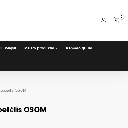
ių kvapai
Maisto produktai
Kamado griliai
 šepetėlis OSOM
petėlis OSOM