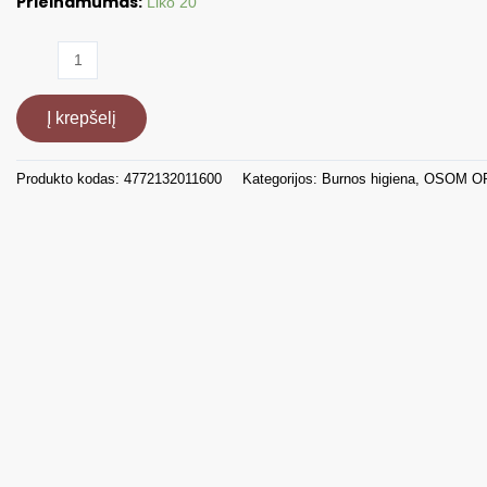
Prieinamumas:
Liko 20
produkto
kiekis:
Įkraunamas
Į krepšelį
elektrinis
dantų
šepetėlis
Produkto kodas:
4772132011600
Kategorijos:
Burnos higiena
,
OSOM O
OSOM