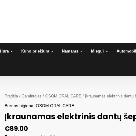
žiūra
Kūno priežiūra
Namams
Miegui
Automobil
Pradžia
/
Gamintojas
/
OSOM ORAL CARE
/ Įkraunamas elektrinis dantų
Burnos higiena
,
OSOM ORAL CARE
Įkraunamas elektrinis dantų še
€
89.00