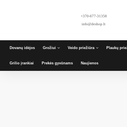
Pereiti
prie
turinio
+370-677-31358
info@deshop.lt
Dovanų idėjos
Grožiui
Veido priežiūra
Plaukų prie
Grilio įrankiai
Prekės gyvūnams
Naujienos