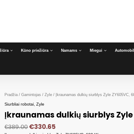
žiūra
Kūno priežiūra
Namams
Miegui
Automobil
Pradžia
/
Gamintojas
/
Zyle
/ Įkraunamas dulkių siurblys Zyle ZY605VC, 
Siurbliai robotai
,
Zyle
Įkraunamas dulkių siurblys Zyl
€
330.65
€
389.00