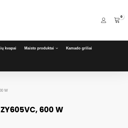
ių kvapai
Maisto produktai
Kamado griliai
600 W
e ZY605VC, 600 W