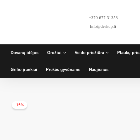
Pereiti
prie
turinio
+370-677-31358
info@deshop.lt
Dovanų idėjos
Grožiui
Veido priežiūra
Plaukų prie
Grilio įrankiai
Prekės gyvūnams
Naujienos
-15%