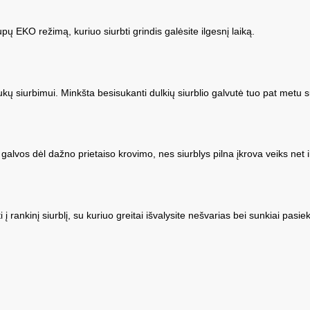
pų EKO režimą, kuriuo siurbti grindis galėsite ilgesnį laiką.
ų siurbimui. Minkšta besisukanti dulkių siurblio galvutė tuo pat metu sus
alvos dėl dažno prietaiso krovimo, nes siurblys pilna įkrova veiks net 
i į rankinį siurblį, su kuriuo greitai išvalysite nešvarias bei sunkiai pasi