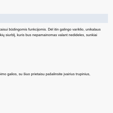
aisui būdingomis funkcijomis. Dėl itin galingo variklio, unikalaus
kių siurblį, kuris bus nepamainomas valant nedideles, sunkiai
mo galios, su šiuo prietaisu pašalinsite įvairius trupinius,