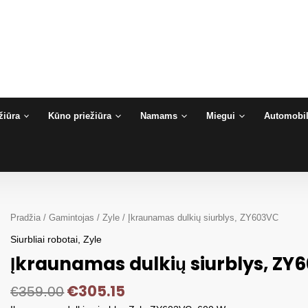
žiūra
Kūno priežiūra
Namams
Miegui
Automobil
Pradžia
/
Gamintojas
/
Zyle
/ Įkraunamas dulkių siurblys, ZY603VC
Siurbliai robotai
,
Zyle
Įkraunamas dulkių siurblys, ZY
€
305.15
€
359.00