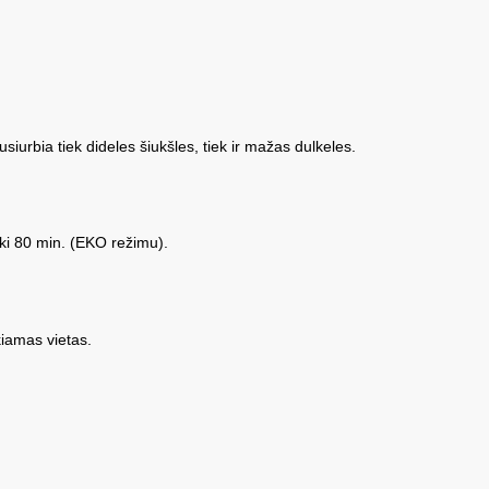
iurbia tiek dideles šiukšles, tiek ir mažas dulkeles.
iki 80 min. (EKO režimu).
ekiamas vietas.