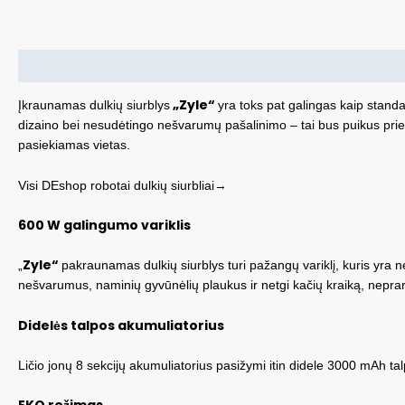
Aprašymas
„Zyle“
Įkraunamas dulkių siurblys
yra toks pat galingas kaip standa
dizaino bei nesudėtingo nešvarumų pašalinimo – tai bus puikus prie
pasiekiamas vietas.
Visi DEshop robotai dulkių siurbliai→
600 W galingumo variklis
Zyle“
„
pakraunamas dulkių siurblys turi pažangų variklį, kuris yra ne 
nešvarumus, naminių gyvūnėlių plaukus ir netgi kačių kraiką, nepra
Didelės talpos akumuliatorius
Ličio jonų 8 sekcijų akumuliatorius pasižymi itin didele 3000 mAh talp