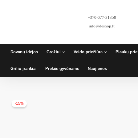
Pereiti
prie
turinio
+370-677-31358
info@deshop.lt
Dovanų idėjos
Grožiui
Veido priežiūra
Plaukų prie
Grilio įrankiai
Prekės gyvūnams
Naujienos
-15%