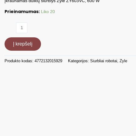
Įkraunamas dulkių siurblys Zyle ZY603VC, 600 W
Prieinamumas:
Liko 20
produkto
kiekis:
Įkraunamas
Į krepšelį
dulkių
siurblys,
ZY603VC
Produkto kodas:
4772132015929
Kategorijos:
Siurbliai robotai
,
Zyle