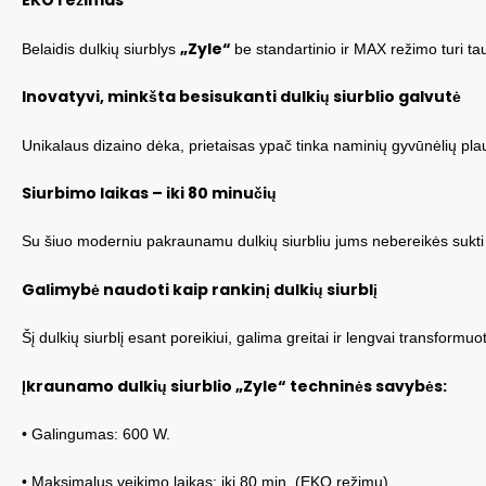
EKO režimas
„Zyle“
Belaidis dulkių siurblys
be standartinio ir MAX režimo turi tau
Inovatyvi, minkšta besisukanti dulkių siurblio galvutė
Unikalaus dizaino dėka, prietaisas ypač tinka naminių gyvūnėlių plauk
Siurbimo laikas – iki 80 minučių
Su šiuo moderniu pakraunamu dulkių siurbliu jums nebereikės sukti g
Galimybė naudoti kaip rankinį dulkių siurblį
Šį dulkių siurblį esant poreikiui, galima greitai ir lengvai transformuot
Įkraunamo dulkių siurblio „Zyle“ techninės savybės:
• Galingumas: 600 W.
• Maksimalus veikimo laikas: iki 80 min. (EKO režimu).