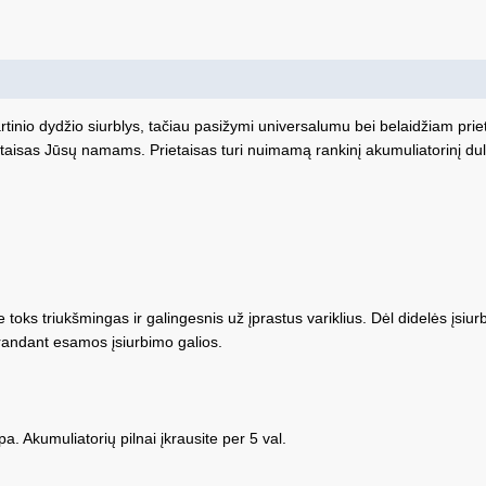
rtinio dydžio siurblys, tačiau pasižymi universalumu bei belaidžiam priet
taisas Jūsų namams. Prietaisas turi nuimamą rankinį akumuliatorinį dul
toks triukšmingas ir galingesnis už įprastus variklius. Dėl didelės įsiurbi
randant esamos įsiurbimo galios.
a. Akumuliatorių pilnai įkrausite per 5 val.