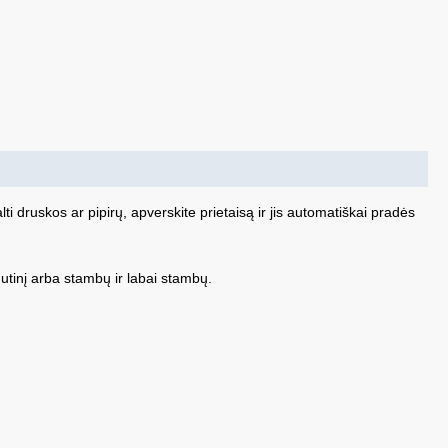
alti druskos ar pipirų, apverskite prietaisą ir jis automatiškai pradės
dutinį arba stambų ir labai stambų.