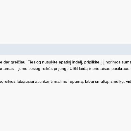
 dar greičiau. Tiesiog nusukite apatinį indelį, pripilkite į jį norimos sum
unamas – jums tiesiog reikės prijungti USB laidą ir prietaisas pasikraus.
ų poreikius labiausiai atitinkantį malimo rupumą: labai smulkų, smulkų, vi