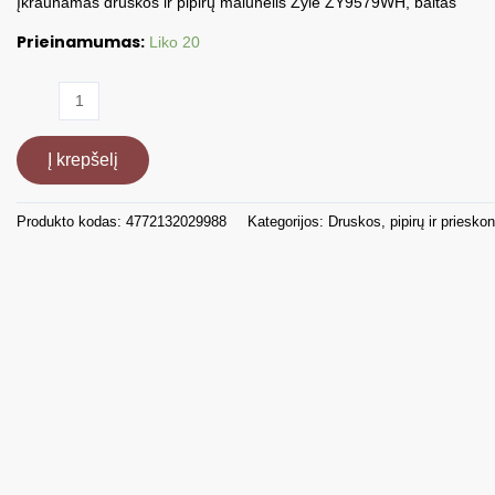
Įkraunamas druskos ir pipirų malūnėlis Zyle ZY9579WH, baltas
Prieinamumas:
Liko 20
produkto
kiekis:
Įkraunamas
Į krepšelį
druskos
ir
pipirų
Produkto kodas:
4772132029988
Kategorijos:
Druskos, pipirų ir prieskon
malūnėlis
Zyle
ZY9579WH