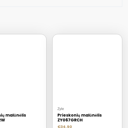
Zyle
ių malūnėlis
Prieskonių malūnėlis
RW
ZY067GRCH
€
34.90