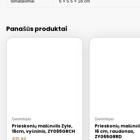
Išmatavimai
6 × 5.5 × 18 cm
Panašūs produktai
Gamintojas
Gamintojas
Prieskonių malūnėlis Zyle,
Prieskonių malūnėli
16cm, vyšninis, ZY065GRCH
16 cm, raudonas,
ZY065GRRD
€
31.90