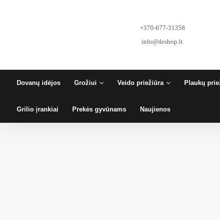
Pereiti
prie
turinio
+370-677-31358
info@deshop.lt
Dovanų idėjos
Grožiui
Veido priežiūra
Plaukų prie
Grilio įrankiai
Prekės gyvūnams
Naujienos