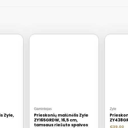
Gamintojas
Zyle
s Zyle,
Prieskonių malūnėlis Zyle
Prieskon
ZY165GRDW, 16,5 cm,
ZY438G
tamsaus riešuto spalvos
€
39.00