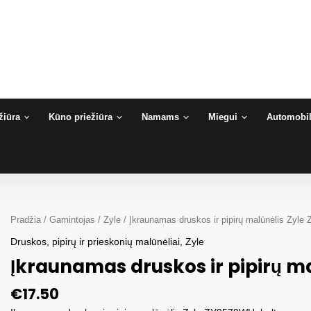
žiūra
Kūno priežiūra
Namams
Miegui
Automobil
Pradžia
/
Gamintojas
/
Zyle
/ Įkraunamas druskos ir pipirų malūnėlis Zyl
Druskos, pipirų ir prieskonių malūnėliai
,
Zyle
Įkraunamas druskos ir pipirų m
€
17.50