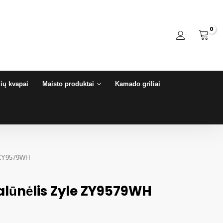
ių kvapai
Maisto produktai
Kamado griliai
e ZY9579WH
alūnėlis Zyle ZY9579WH