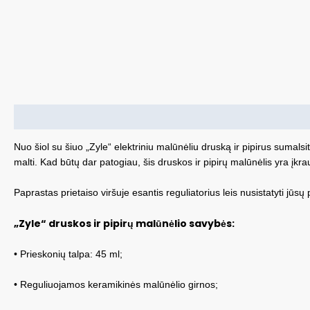
Aprašymas
Papildoma informacija
Nuo šiol su šiuo „Zyle“ elektriniu malūnėliu druską ir pipirus sumalsite
malti. Kad būtų dar patogiau, šis druskos ir pipirų malūnėlis yra įkra
Paprastas prietaiso viršuje esantis reguliatorius leis nusistatyti jūs
„Zyle“ druskos ir pipirų malūnėlio savybės:
• Prieskonių talpa: 45 ml;
• Reguliuojamos keramikinės malūnėlio girnos;