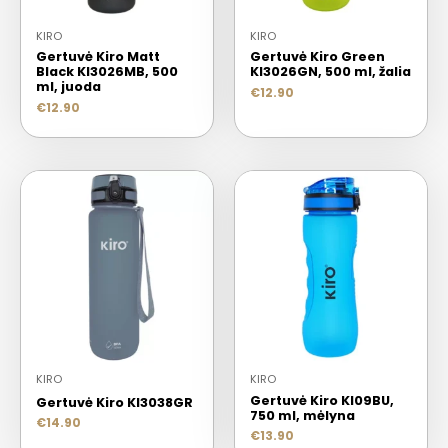
KIRO
KIRO
Gertuvė Kiro Matt
Gertuvė Kiro Green
Black KI3026MB, 500
KI3026GN, 500 ml, žalia
ml, juoda
€
12.90
€
12.90
KIRO
KIRO
Gertuvė Kiro KI09BU,
Gertuvė Kiro KI3038GR
750 ml, mėlyna
€
14.90
€
13.90