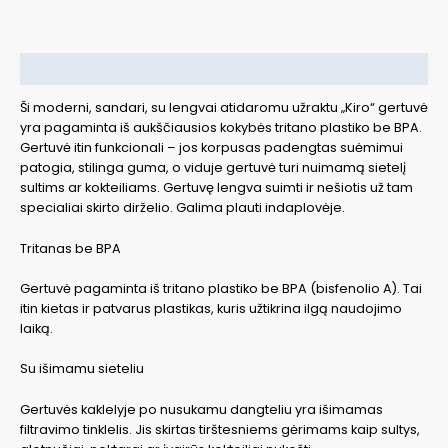
ml,
rožinė
Aprašymas
Ši moderni, sandari, su lengvai atidaromu užraktu „Kiro“ gertuvė
yra pagaminta iš aukščiausios kokybės tritano plastiko be BPA.
Gertuvė itin funkcionali – jos korpusas padengtas suėmimui
patogia, stilinga guma, o viduje gertuvė turi nuimamą sietelį
sultims ar kokteiliams. Gertuvę lengva suimti ir nešiotis už tam
specialiai skirto dirželio. Galima plauti indaplovėje.
Tritanas be BPA
Gertuvė pagaminta iš tritano plastiko be BPA (bisfenolio A). Tai
itin kietas ir patvarus plastikas, kuris užtikrina ilgą naudojimo
laiką.
Su išimamu sieteliu
Gertuvės kaklelyje po nusukamu dangteliu yra išimamas
filtravimo tinklelis. Jis skirtas tirštesniems gėrimams kaip sultys,