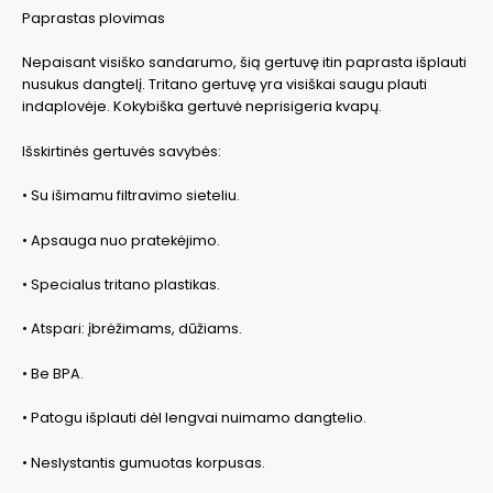
Paprastas plovimas
Nepaisant visiško sandarumo, šią gertuvę itin paprasta išplauti
nusukus dangtelį. Tritano gertuvę yra visiškai saugu plauti
indaplovėje. Kokybiška gertuvė neprisigeria kvapų.
Išskirtinės gertuvės savybės:
• Su išimamu filtravimo sieteliu.
• Apsauga nuo pratekėjimo.
• Specialus tritano plastikas.
• Atspari: įbrėžimams, dūžiams.
• Be BPA.
• Patogu išplauti dėl lengvai nuimamo dangtelio.
• Neslystantis gumuotas korpusas.