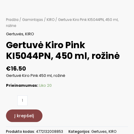
Pradžia
/
Gamintojas
/
KIRO
/ Gertuvė Kiro Pink KI5044PN, 450 ml,
rožinė
Gertuvės
,
KIRO
Gertuvė Kiro Pink
KI5044PN, 450 ml, rožinė
€
16.50
Gertuvė Kiro Pink 450 ml, rožinė
Prieinamumas:
Liko 20
produkto
kiekis:
Gertuvė
Į krepšelį
Kiro
Pink
KI5044PN,
Produkto kodas:
4772132008853
Kategorijos:
Gertuvės
,
KIRO
450