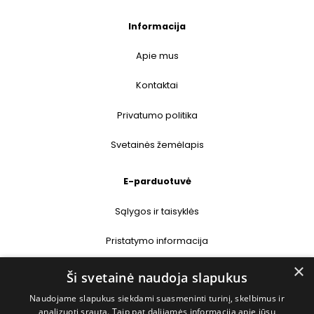
Informacija
Apie mus
Kontaktai
Privatumo politika
Svetainės žemėlapis
E-parduotuvė
Sąlygos ir taisyklės
Pristatymo informacija
×
Prekių grąžinimas
Ši svetainė naudoja slapukus
Naudojame slapukus siekdami suasmeninti turinį, skelbimus ir
Kontaktai
analizuoti srautą. Taip pat dalijamės informacija apie jūsų