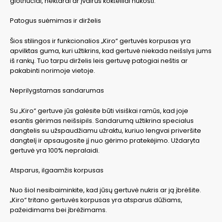
glotnučiai, nektarai ar įvairūs kokteiliai nukošti.
Patogus suėmimas ir dirželis
Šios stilingos ir funkcionalios „Kiro“ gertuvės korpusas yra
apvilktas guma, kuri užtikrins, kad gertuvė niekada neišslys jums
iš rankų. Tuo tarpu dirželis leis gertuvę patogiai neštis ar
pakabinti norimoje vietoje.
Neprilygstamas sandarumas
Su „Kiro“ gertuve jūs galėsite būti visiškai ramūs, kad joje
esantis gėrimas neišsipils. Sandarumą užtikrina specialus
dangtelis su užspaudžiamu užraktu, kuriuo lengvai priveršite
dangtelį ir apsaugosite jį nuo gėrimo pratekėjimo. Uždaryta
gertuvė yra 100% nepralaidi.
Atsparus, ilgaamžis korpusas
Nuo šiol nesibaiminkite, kad jūsų gertuvė nukris ar ją įbrėšite.
„Kiro“ tritano gertuvės korpusas yra atsparus dūžiams,
pažeidimams bei įbrėžimams.