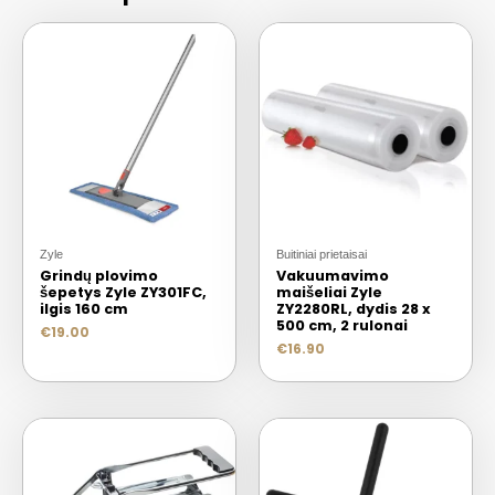
Zyle
Buitiniai prietaisai
Grindų plovimo
Vakuumavimo
šepetys Zyle ZY301FC,
maišeliai Zyle
ilgis 160 cm
ZY2280RL, dydis 28 x
500 cm, 2 rulonai
€
19.00
€
16.90