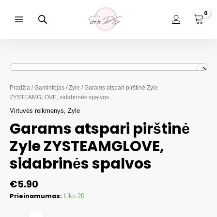
Pereiti
prie
turinio
Main
Menu
Pradžia
/
Gamintojas
/
Zyle
/ Garams atspari pirštinė Zyle
ZYSTEAMGLOVE, sidabrinės spalvos
Virtuvės reikmenys
,
Zyle
Garams atspari pirštinė
Zyle ZYSTEAMGLOVE,
sidabrinės spalvos
€
5.90
Prieinamumas:
Liko 20
produkto