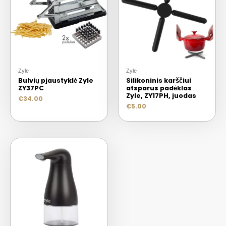
Zyle
Zyle
Bulvių pjaustyklė Zyle
Silikoninis karščiui
ZY37PC
atsparus padėklas
Zyle, ZY17PH, juodas
€
34.00
€
5.00