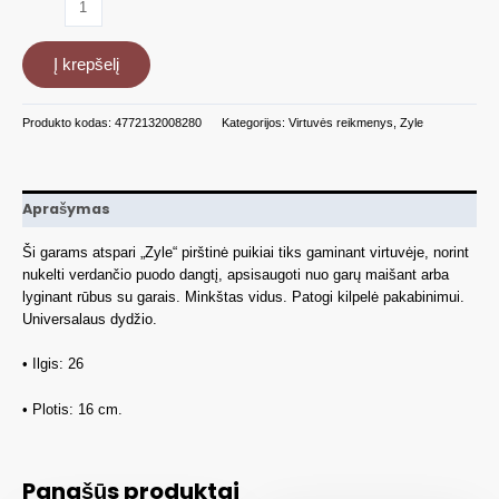
kiekis:
Garams
Į krepšelį
atspari
pirštinė
Zyle
Produkto kodas:
4772132008280
Kategorijos:
Virtuvės reikmenys
,
Zyle
ZYSTEAMGLOVE,
sidabrinės
spalvos
Aprašymas
Ši garams atspari „Zyle“ pirštinė puikiai tiks gaminant virtuvėje, norint
nukelti verdančio puodo dangtį, apsisaugoti nuo garų maišant arba
lyginant rūbus su garais. Minkštas vidus. Patogi kilpelė pakabinimui.
Universalaus dydžio.
• Ilgis: 26
• Plotis: 16 cm.
Panašūs produktai