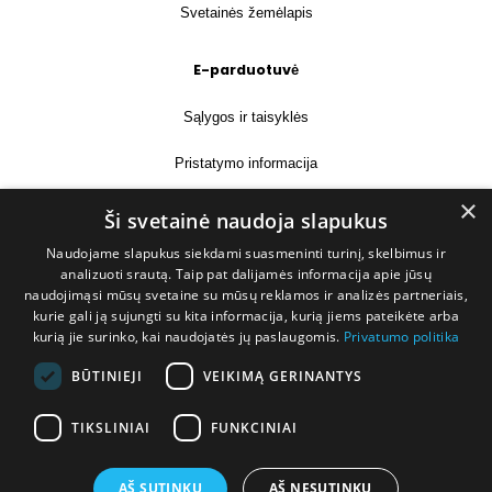
Svetainės žemėlapis
E-parduotuvė
Sąlygos ir taisyklės
Pristatymo informacija
×
Prekių grąžinimas
Ši svetainė naudoja slapukus
Naudojame slapukus siekdami suasmeninti turinį, skelbimus ir
Kontaktai
analizuoti srautą. Taip pat dalijamės informacija apie jūsų
naudojimąsi mūsų svetaine su mūsų reklamos ir analizės partneriais,
+370 677 31358
kurie gali ją sujungti su kita informacija, kurią jiems pateikėte arba
kurią jie surinko, kai naudojatės jų paslaugomis.
Privatumo politika
info@deshop.lt
BŪTINIEJI
VEIKIMĄ GERINANTYS
Megėjų g. 5A, Žukiškių k., Trakų r.
TIKSLINIAI
FUNKCINIAI
AŠ SUTINKU
AŠ NESUTINKU