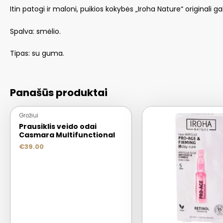
Itin patogi ir maloni, puikios kokybės „Iroha Nature“ originali g
Spalva: smėlio.
Tipas: su guma.
Panašūs produktai
Grožiui
Prausiklis veido odai
Casmara Multifunctional
€
39.00