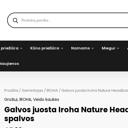
Products
search
 priežiūra
Kūno priežiūra
Namams
Miegui
Naujienos
Pradžia
/
Gamintojas
/
IROHA
/ Galvos juosta Iroha Nature Headba
Grožiui
,
IROHA
,
Veido kaukės
Galvos juosta Iroha Nature He
spalvos