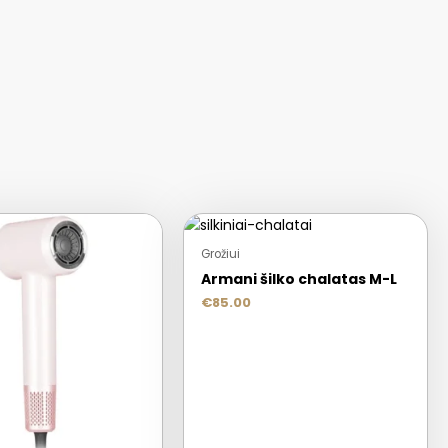
Grožiui
Armani šilko chalatas M-L
€
85.00