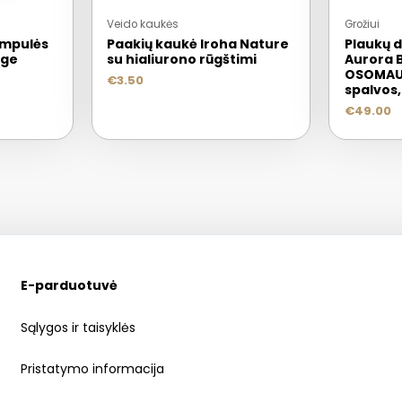
Veido kaukės
Grožiui
ampulės
Paakių kaukė Iroha Nature
Plaukų 
Age
su hialiurono rūgštimi
Aurora 
OSOMAUR
€
3.50
spalvos,
€
49.00
E-parduotuvė
Sąlygos ir taisyklės
Pristatymo informacija