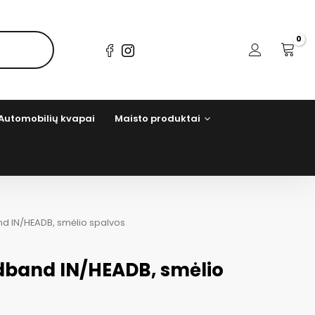
Automobilių kvapai
Maisto produktai
nd IN/HEADB, smėlio spalvos
adband IN/HEADB, smėlio