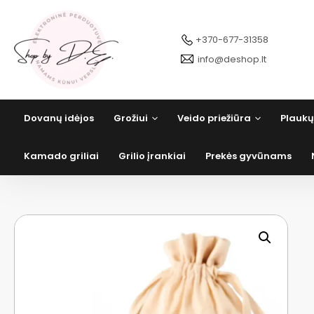
Pereiti
prie
turinio
+370-677-31358
info@deshop.lt
Dovanų idėjos
Grožiui
Veido priežiūra
Plaukų
Kamado griliai
Grilio įrankiai
Prekės gyvūnams