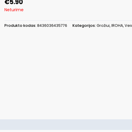
€
5.90
Neturime
Produkto kodas:
8436036435776
Kategorijos:
Grožiui
,
IROHA
,
Vei