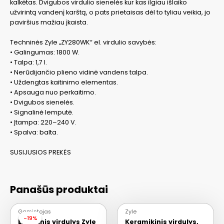
kalkėtas. Dvigubos virdulio sienelės kur kas ilgiau išlaiko
užvirintą vandenį karštą, o pats prietaisas dėl to tyliau veikia, jo
paviršius mažiau įkaista.
Techninės Zyle „ZY280WK“ el. virdulio savybės:
• Galingumas: 1800 W.
• Talpa: 1,7 l.
• Nerūdijančio plieno vidinė vandens talpa.
• Uždengtas kaitinimo elementas.
• Apsauga nuo perkaitimo.
• Dvigubos sienelės.
• Signalinė lemputė.
• Įtampa: 220–240 V.
• Spalva: balta.
SUSIJUSIOS PREKĖS
Panašūs produktai
Gamintojas
Zyle
-19%
-19%
Elektrinis virdulys Zyle
Keramikinis virdulys,