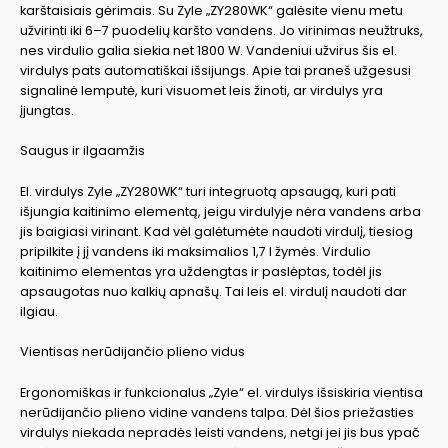
karštaisiais gėrimais. Su Zyle „ZY280WK“ galėsite vienu metu
užvirinti iki 6–7 puodelių karšto vandens. Jo virinimas neužtruks,
nes virdulio galia siekia net 1800 W. Vandeniui užvirus šis el.
virdulys pats automatiškai išsijungs. Apie tai praneš užgesusi
signalinė lemputė, kuri visuomet leis žinoti, ar virdulys yra
įjungtas.
Saugus ir ilgaamžis
El. virdulys Zyle „ZY280WK“ turi integruotą apsaugą, kuri pati
išjungia kaitinimo elementą, jeigu virdulyje nėra vandens arba
jis baigiasi virinant. Kad vėl galėtumėte naudoti virdulį, tiesiog
pripilkite į jį vandens iki maksimalios 1,7 l žymės. Virdulio
kaitinimo elementas yra uždengtas ir paslėptas, todėl jis
apsaugotas nuo kalkių apnašų. Tai leis el. virdulį naudoti dar
ilgiau.
Vientisas nerūdijančio plieno vidus
Ergonomiškas ir funkcionalus „Zyle“ el. virdulys išsiskiria vientisa
nerūdijančio plieno vidine vandens talpa. Dėl šios priežasties
virdulys niekada nepradės leisti vandens, netgi jei jis bus ypač