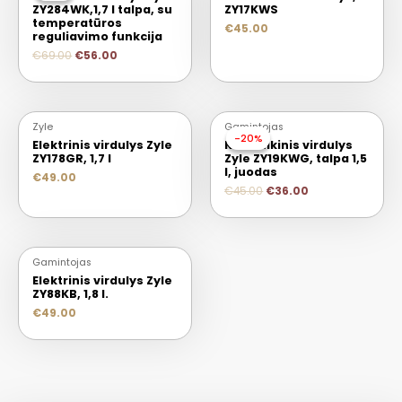
ZY284WK,1,7 l talpa, su
ZY17KWS
temperatūros
€
45.00
reguliavimo funkcija
€
69.00
€
56.00
Zyle
Gamintojas
-20%
-20%
Elektrinis virdulys Zyle
Keramikinis virdulys
ZY178GR, 1,7 l
Zyle ZY19KWG, talpa 1,5
l, juodas
€
49.00
€
45.00
€
36.00
Gamintojas
Elektrinis virdulys Zyle
ZY88KB, 1,8 l.
€
49.00