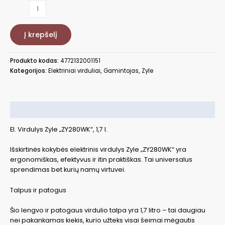
produkto
kiekis:
Elektrinis
Į krepšelį
virdulys
ZYLE
ZY280WK,
Produkto kodas:
4772132001151
1,7
Kategorijos:
Elektriniai virduliai
,
Gamintojas
,
Zyle
l
Aprašymas
El. Virdulys Zyle „ZY280WK“, 1,7 l.
Išskirtinės kokybės elektrinis virdulys Zyle „ZY280WK“ yra
ergonomiškas, efektyvus ir itin praktiškas. Tai universalus
sprendimas bet kurių namų virtuvei.
Talpus ir patogus
Šio lengvo ir patogaus virdulio talpa yra 1,7 litro – tai daugiau
nei pakankamas kiekis, kurio užteks visai šeimai mėgautis