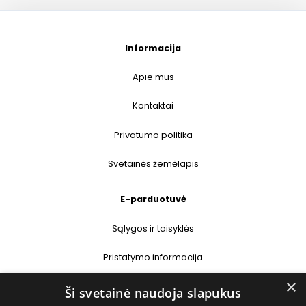
Informacija
Apie mus
Kontaktai
Privatumo politika
Svetainės žemėlapis
E-parduotuvė
Sąlygos ir taisyklės
Pristatymo informacija
×
Prekių grąžinimas
Ši svetainė naudoja slapukus