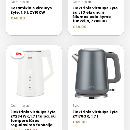
Gamintojas
Gamintojas
Keramikinis virdulys
Elektrinis virdulys Zyle
Zyle, 1,5 l, ZY16KW
su LED ekranu ir
šilumos palaikymo
€
40.00
funkcija, ZY833BK
€
69.00
-19%
-19%
Gamintojas
Zyle
Elektrinis virdulys Zyle
Elektrinis virdulys Zyle
ZY284WK,1,7 l talpa, su
ZY178GR, 1,7 l
temperatūros
€
49.00
reguliavimo funkcija