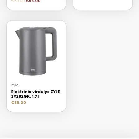
€
69.00
€
56.00
Zyle
Elektrinis virdulys ZYLE
ZY282GK, 1,7 l
€
35.00