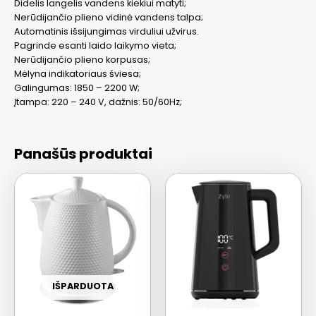
Didelis langelis vandens kiekiui matyti;
Nerūdijančio plieno vidinė vandens talpa;
Automatinis išsijungimas virduliui užvirus.
Pagrinde esanti laido laikymo vieta;
Nerūdijančio plieno korpusas;
Mėlyna indikatoriaus šviesa;
Galingumas: 1850 – 2200 W;
Įtampa: 220 – 240 V, dažnis: 50/60Hz;
Panašūs produktai
IŠPARDUOTA