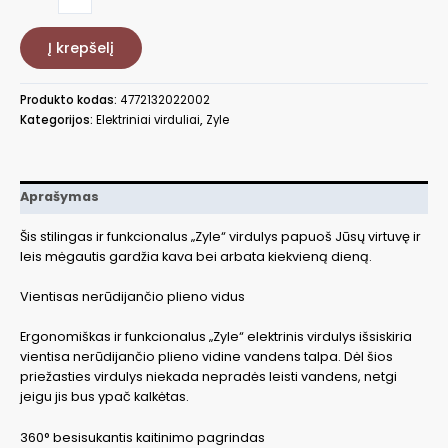
kiekis:
Elektrinis
Į krepšelį
virdulys
Zyle
ZY053SK,
Produkto kodas:
4772132022002
1,7
Kategorijos:
Elektriniai virduliai
,
Zyle
l
Aprašymas
Šis stilingas ir funkcionalus „Zyle“ virdulys papuoš Jūsų virtuvę ir
leis mėgautis gardžia kava bei arbata kiekvieną dieną.
Vientisas nerūdijančio plieno vidus
Ergonomiškas ir funkcionalus „Zyle“ elektrinis virdulys išsiskiria
vientisa nerūdijančio plieno vidine vandens talpa. Dėl šios
priežasties virdulys niekada nepradės leisti vandens, netgi
jeigu jis bus ypač kalkėtas.
360° besisukantis kaitinimo pagrindas