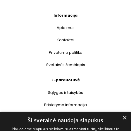
Informacija
Apie mus
Kontaktai
Privatumo politika
Svetainės žemėlapis
E-parduotuvė
Sąlygos ir taisyklės
Pristatymo informacija
×
Prekių grąžinimas
Ši svetainė naudoja slapukus
Naudojame slapukus siekdami suasmeninti turinį, skelbimus ir