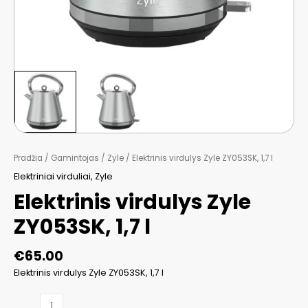
Pradžia
/
Gamintojas
/
Zyle
/ Elektrinis virdulys Zyle ZY053SK, 1,7 l
Elektriniai virduliai
,
Zyle
Elektrinis virdulys Zyle
ZY053SK, 1,7 l
€
65.00
Elektrinis virdulys Zyle ZY053SK, 1,7 l
produkto