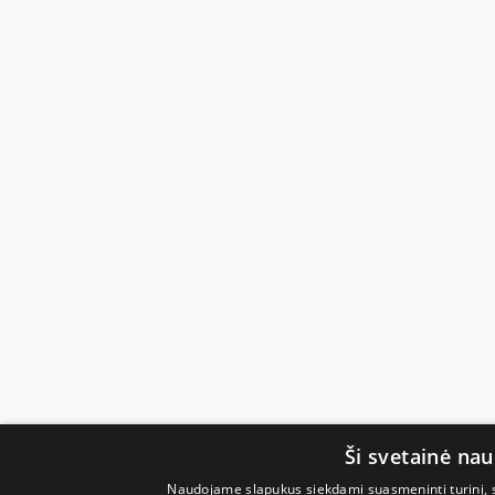
Ši svetainė na
Naudojame slapukus siekdami suasmeninti turinį, sk