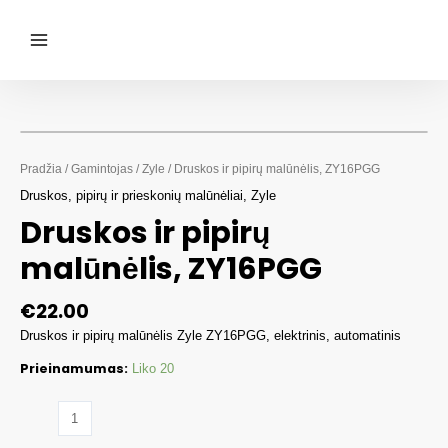
Pereiti
prie
turinio
Main
Menu
Pradžia
/
Gamintojas
/
Zyle
/ Druskos ir pipirų malūnėlis, ZY16PGG
Druskos, pipirų ir prieskonių malūnėliai
,
Zyle
Druskos ir pipirų
malūnėlis, ZY16PGG
€
22.00
Druskos ir pipirų malūnėlis Zyle ZY16PGG, elektrinis, automatinis
Prieinamumas:
Liko 20
produkto
kiekis: