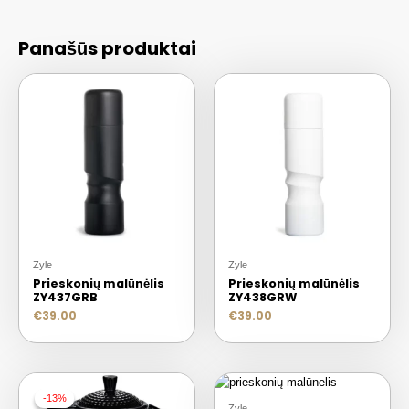
Panašūs produktai
Zyle
Zyle
Prieskonių malūnėlis
Prieskonių malūnėlis
ZY437GRB
ZY438GRW
€
39.00
€
39.00
-13%
-13%
Zyle