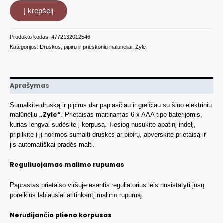
Druskos
Į krepšelį
ir
pipirų
malūnėlis,
Produkto kodas:
4772132012546
ZY16PGG
Kategorijos:
Druskos, pipirų ir prieskonių malūnėliai
,
Zyle
Aprašymas
Sumalkite druską ir pipirus dar paprasčiau ir greičiau su šiuo elektriniu
„Zyle“
malūnėliu
. Prietaisas maitinamas 6 x AAA tipo baterijomis,
kurias lengvai sudėsite į korpusą. Tiesiog nusukite apatinį indelį,
pripilkite į jį norimos sumalti druskos ar pipirų, apverskite prietaisą ir
jis automatiškai pradės malti.
Reguliuojamas malimo rupumas
Paprastas prietaiso viršuje esantis reguliatorius leis nusistatyti jūsų
poreikius labiausiai atitinkantį malimo rupumą.
Nerūdijančio plieno korpusas