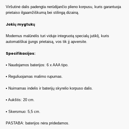
Viršutinė dalis padengta nerūdijančio plieno korpusu, kuris garantuoja
prietaiso ilgaamžiškumą bei stilingą dizainą.
Jokių mygtukų
Modernus malūnėlis turi viduje integruotą specialų jutiklį, kuris
automatiškai įjungs prietaisą, vos tik jį apversite.
Specifikacijos:
• Naudojamos baterijos: 6 x AAA tipo.
• Reguliuojamas malimo rupumas.
• Nuimamas indelis ir baterijų skyrelio korpuso dalis.
• Aukštis: 20 cm.
• Skersmuo: 5,5 cm.
PASTABA: baterijos nėra pridedamos.