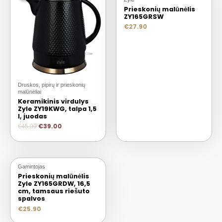
Prieskonių malūnėlis
ZY165GRSW
€
27.90
Druskos, pipirų ir prieskonių
malūnėliai
Keramikinis virdulys
Zyle ZY19KWG, talpa 1,5
l, juodas
€
39.00
€
45.00
Gamintojas
Prieskonių malūnėlis
Zyle ZY165GRDW, 16,5
cm, tamsaus riešuto
spalvos
€
25.90