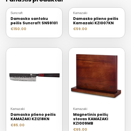
Suncraft
Kamazaki
Damasko santoku
Damasko plieno peilis
peilis Suncraft SN59101
Kamazaki KZI007KN
€
150.00
€
59.00
Kamazaki
Kamazaki
Damasko plieno peilis
Magnetinis peilių
KAMAZAKI KZI218KN
stovas KAMAZAKI
KZI009MB
€
85.00
€
65.00