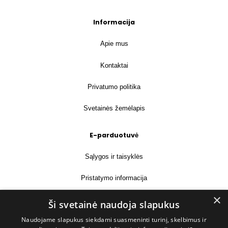
Informacija
Apie mus
Kontaktai
Privatumo politika
Svetainės žemėlapis
E-parduotuvė
Sąlygos ir taisyklės
Pristatymo informacija
×
Prekių grąžinimas
Ši svetainė naudoja slapukus
Naudojame slapukus siekdami suasmeninti turinį, skelbimus ir
Kontaktai