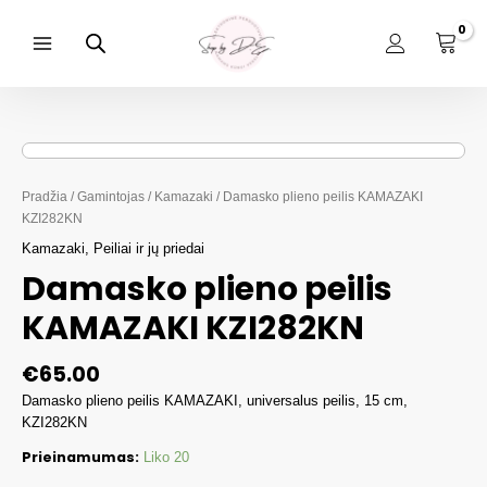
Pereiti
prie
turinio
Main
Menu
Pradžia
/
Gamintojas
/
Kamazaki
/ Damasko plieno peilis KAMAZAKI
KZI282KN
Kamazaki
,
Peiliai ir jų priedai
Damasko plieno peilis
KAMAZAKI KZI282KN
€
65.00
Damasko plieno peilis KAMAZAKI, universalus peilis, 15 cm,
KZI282KN
Prieinamumas:
Liko 20