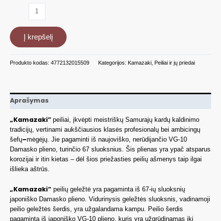
produkto
kiekis:
Damasko
Į krepšelį
plieno
peilis
KAMAZAKI
Produkto kodas:
4772132015509
Kategorijos:
Kamazaki
,
Peiliai ir jų priedai
KZI282KN
Aprašymas
„Kamazaki”
peiliai, įkvėpti meistriškų Samurajų kardų kaldinimo
tradicijų, vertinami aukščiausios klasės profesionalų bei ambicingų
–
šefų
mėgėjų. Jie pagaminti iš naujoviško, nerūdijančio VG-10
Damasko plieno, turinčio 67 sluoksnius. Šis plienas yra ypač atsparus
korozijai ir itin kietas – dėl šios priežasties peilių ašmenys taip ilgai
išlieka aštrūs.
„Kamazaki“
peilių geležtė yra pagaminta iš 67-ių sluoksnių
japoniško Damasko plieno. Vidurinysis geležtės sluoksnis, vadinamoji
peilio geležtės šerdis, yra užgalandama kampu. Peilio šerdis
pagaminta iš japoniško VG-10 plieno, kuris yra užgrūdinamas iki