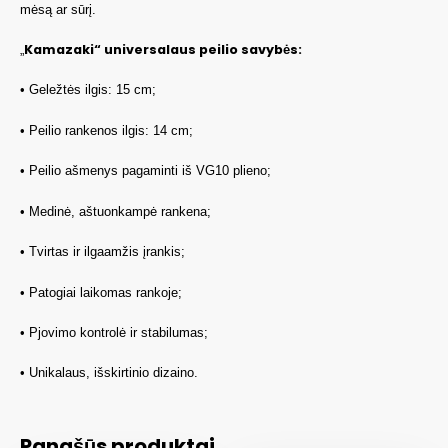
mėsą ar sūrį.
Kamazaki“ universalaus peilio savybės:
„
• Geležtės ilgis: 15 cm;
• Peilio rankenos ilgis: 14 cm;
• Peilio ašmenys pagaminti iš VG10 plieno;
• Medinė, aštuonkampė rankena;
• Tvirtas ir ilgaamžis įrankis;
• Patogiai laikomas rankoje;
• Pjovimo kontrolė ir stabilumas;
• Unikalaus, išskirtinio dizaino.
Panašūs produktai