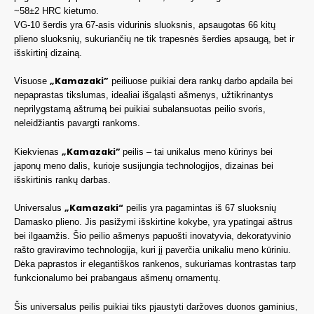
~58±2 HRC kietumo.
VG-10 šerdis yra 67-asis vidurinis sluoksnis, apsaugotas 66 kitų
plieno sluoksnių, sukuriančių ne tik trapesnės šerdies apsaugą, bet ir
išskirtinį dizainą.
„Kamazaki”
Visuose
peiliuose puikiai dera rankų darbo apdaila bei
nepaprastas tikslumas, idealiai išgaląsti ašmenys, užtikrinantys
neprilygstamą aštrumą bei puikiai subalansuotas peilio svoris,
neleidžiantis pavargti rankoms.
„Kamazaki”
Kiekvienas
peilis – tai unikalus meno kūrinys bei
japonų meno dalis, kurioje susijungia technologijos, dizainas bei
išskirtinis rankų darbas.
„Kamazaki“
Universalus
peilis yra pagamintas iš 67 sluoksnių
Damasko plieno. Jis pasižymi išskirtine kokybe, yra ypatingai aštrus
bei ilgaamžis. Šio peilio ašmenys papuošti inovatyvia, dekoratyvinio
rašto graviravimo technologija, kuri jį paverčia unikaliu meno kūriniu.
Dėka paprastos ir elegantiškos rankenos, sukuriamas kontrastas tarp
funkcionalumo bei prabangaus ašmenų ornamentų.
Šis universalus peilis puikiai tiks pjaustyti daržoves duonos gaminius,