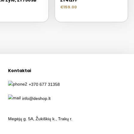
lė Zyle, ZY750SB
ZY412FP
€
159.00
Kontaktai
+370 677 31358
info@deshop.lt
Megėjų g. 5A, Žukiškių k., Trakų r.