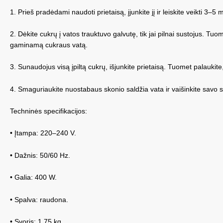
1. Prieš pradėdami naudoti prietaisą, įjunkite jį ir leiskite veikti 3–5 
2. Dėkite cukrų į vatos trauktuvo galvutę, tik jai pilnai sustojus. Tu
gaminamą cukraus vatą.
3. Sunaudojus visą įpiltą cukrų, išjunkite prietaisą. Tuomet palaukite, 
4. Smaguriaukite nuostabaus skonio saldžia vata ir vaišinkite savo s
Techninės specifikacijos:
• Įtampa: 220–240 V.
• Dažnis: 50/60 Hz.
• Galia: 400 W.
• Spalva: raudona.
• Svoris: 1,75 kg.