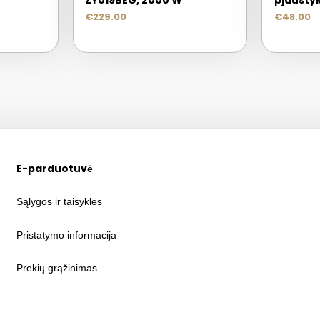
ZY019BEG, 2000 W
pjaustyk
€
229.00
€
48.00
E-parduotuvė
Sąlygos ir taisyklės
Pristatymo informacija
Prekių grąžinimas