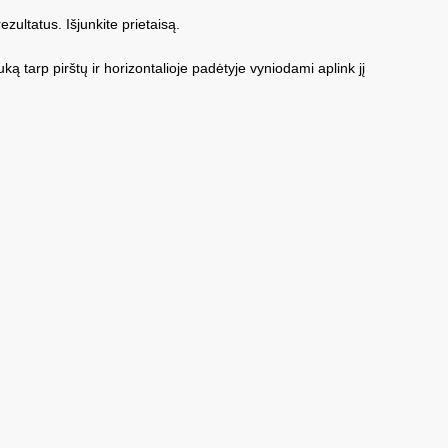
ezultatus. Išjunkite prietaisą.
ką tarp pirštų ir horizontalioje padėtyje vyniodami aplink jį