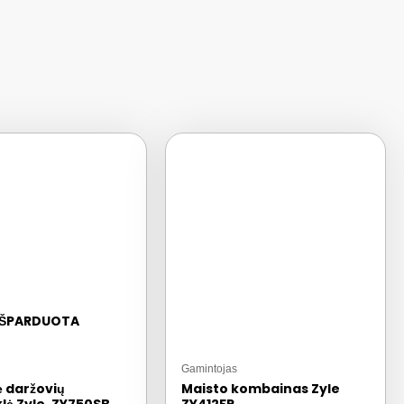
IŠPARDUOTA
Gamintojas
ė daržovių
Maisto kombainas Zyle