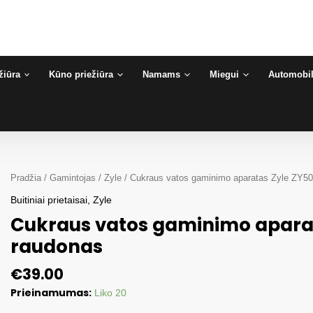
žiūra
Kūno priežiūra
Namams
Miegui
Automobil
Pradžia
/
Gamintojas
/
Zyle
/ Cukraus vatos gaminimo aparatas Zyle ZY5
Buitiniai prietaisai
,
Zyle
Cukraus vatos gaminimo aparat
raudonas
€
39.00
Prieinamumas:
Liko 20