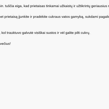
min. tuščia eiga, kad prietaisas tinkamai užkaistų ir užtikrintų geriausius r
omet prietaisą įjunkite ir pradėkite cukraus vatos gamybą, sukdami pagaliu
kol trauktuvo galvutė visiškai sustos ir vėl galite pilti cukrų.
večius!