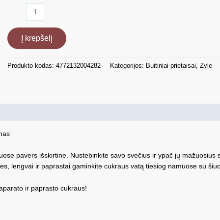
produkto
kiekis:
Cukraus
Į krepšelį
vatos
gaminimo
aparatas
Produkto kodas:
4772132004282
Kategorijos:
Buitiniai prietaisai
,
Zyle
Zyle
ZY500LCC,
400
W,
raudonas
nas
e pavers išskirtine. Nustebinkite savo svečius ir ypač jų mažuosius sald
tes, lengvai ir paprastai gaminkite cukraus vatą tiesiog namuose su šiuo
aparato ir paprasto cukraus!