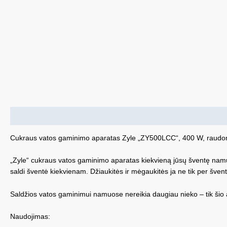
Aprašymas
Cukraus vatos gaminimo aparatas Zyle „ZY500LCC“, 400 W, raudo
„Zyle“ cukraus vatos gaminimo aparatas kiekvieną jūsų šventę namuos
saldi šventė kiekvienam. Džiaukitės ir mėgaukitės ja ne tik per šven
Saldžios vatos gaminimui namuose nereikia daugiau nieko – tik šio 
Naudojimas: