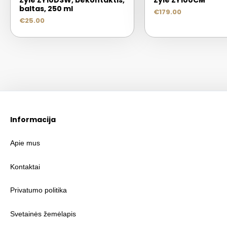
Zyle ZY10DSW, bekontaktis,
Zyle ZY100CM
baltas, 250 ml
€
179.00
€
25.00
Informacija
Apie mus
Kontaktai
Privatumo politika
Svetainės žemėlapis