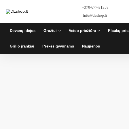
Pereiti
+370-677-31358
prie
turinio
info@deshop.lt
Dovanų idėjos
Grožiui
Veido priežiūra
Plaukų prie
Grilio įrankiai
Prekės gyvūnams
Naujienos