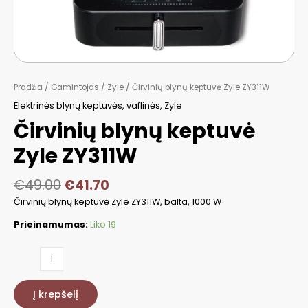
Pradžia
/
Gamintojas
/
Zyle
/ Čirvinių blynų keptuvė Zyle ZY311W
Elektrinės blynų keptuvės, vaflinės
,
Zyle
Čirvinių blynų keptuvė
Zyle ZY311W
€
49.00
€
41.70
Čirvinių blynų keptuvė Zyle ZY311W, balta, 1000 W
Prieinamumas:
Liko 19
produkto
kiekis:
Čirvinių
Į krepšelį
blynų
keptuvė