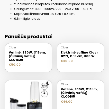
2 indikacinės lemputės, rodančios kepimo būseną.
Galingumas: 800 – 1000W, 220 – 240 V, 50 – 60 Hz;
Keptuvės išmatavimai: 20 x 25 x 8,5 cm;
0,8 m ilgio laidas
Panašūs produktai
Cloer
Cloer
Vaflinė, 930W, Ø16cm,
Elektrinė vaflinė Cloer
(Čirvinių vaflių)
0271, Ø 15 cm, 800 W
CLO1620
€
80.00
€
50.00
Cloer
Vaflinė, 930W, Ø18cm,
(Čirvinių vaflių)
CLO0185
€
99.00