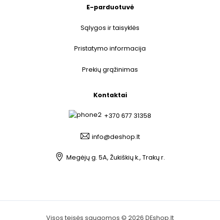
E-parduotuvė
Sąlygos ir taisyklės
Pristatymo informacija
Prekių grąžinimas
Kontaktai
+370 677 31358
info@deshop.lt
Megėjų g. 5A, Žukiškių k., Trakų r.
Visos teisės saugomos © 2026 DEshop.lt