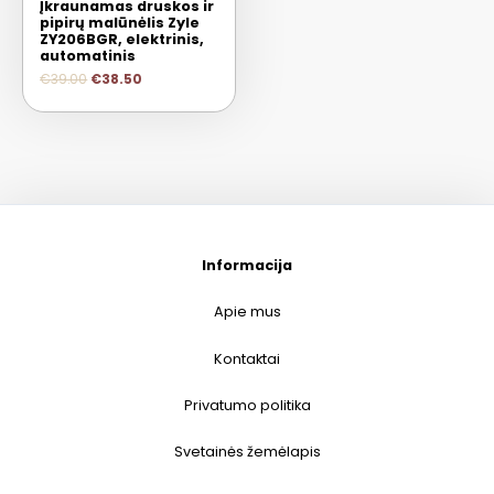
Įkraunamas druskos ir
pipirų malūnėlis Zyle
ZY206BGR, elektrinis,
automatinis
€
39.00
€
38.50
Informacija
Apie mus
Kontaktai
Privatumo politika
Svetainės žemėlapis