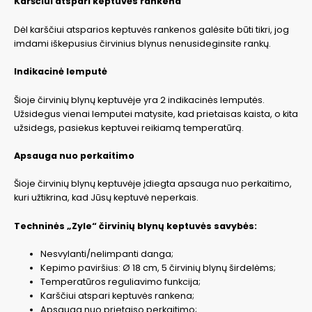
Karščiui atspari keptuvės rankena
Dėl karščiui atsparios keptuvės rankenos galėsite būti tikri, jog
imdami iškepusius čirvinius blynus nenusideginsite rankų.
Indikacinė lemputė
Šioje čirvinių blynų keptuvėje yra 2 indikacinės lemputės.
Užsidegus vienai lemputei matysite, kad prietaisas kaista, o kita
užsidegs, pasiekus keptuvei reikiamą temperatūrą.
Apsauga nuo perkaitimo
Šioje čirvinių blynų keptuvėje įdiegta apsauga nuo perkaitimo,
kuri užtikrina, kad Jūsų keptuvė neperkais.
Techninės „Zyle“ čirvinių blynų keptuvės savybės:
Nesvylanti/nelimpanti danga;
Kepimo paviršius: Ø 18 cm, 5 čirvinių blynų širdelėms;
Temperatūros reguliavimo funkcija;
Karščiui atspari keptuvės rankena;
Apsauga nuo prietaiso perkaitimo;