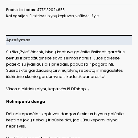
Zyle
Produkto kodas:
4772132024655
ZY311W
Kategorijos:
Elektrinės blynų keptuvės, vaflinės
,
Zyle
Aprašymas
Su šia „Zyle“ čirvinių blynų keptuve galėsite išsikepti gardžius
blynus ir pradžiuginsite savo šeimos narius. Juos galėsite
patiekti su įvairiausiais priedais, papuošti ir pagardinti.
Susiraskite gardžiausių čirvinių blynų receptą ir mėgaukitės
išskirtinio skonio gardumynais kada tik panorėsite!
Visos elektrinių blynų keptuvės iš DEshop→
Nelimpanti danga
Dėl nelimpančios keptuvės dangos čirvinius blynus galėsite
kepti be jokių riebalų ir būsite tikri, jog Jūsų kepami blynai
neprisvils.