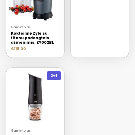
Gamintojas
Kokteilinė Zyle su
titanu padengtais
ašmenimis, ZY002BL
€
115.00
2+1
Gamintojas