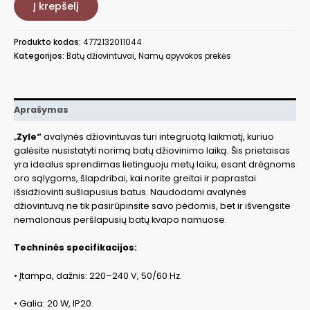
Į krepšelį
džiovintuvas
Zyle
ZY101SD,
Produkto kodas:
4772132011044
Kategorijos:
Batų džiovintuvai
,
Namų apyvokos prekės
Aprašymas
„
Zyle“
avalynės džiovintuvas turi integruotą laikmatį, kuriuo
galėsite nusistatyti norimą batų džiovinimo laiką. Šis prietaisas
yra idealus sprendimas lietinguoju metų laiku, esant drėgnoms
oro sąlygoms, šlapdribai, kai norite greitai ir paprastai
išsidžiovinti sušlapusius batus. Naudodami avalynės
džiovintuvą ne tik pasirūpinsite savo pėdomis, bet ir išvengsite
nemalonaus peršlapusių batų kvapo namuose.
Techninės specifikacijos:
• Įtampa, dažnis: 220–240 V, 50/60 Hz.
• Galia: 20 W, IP20.