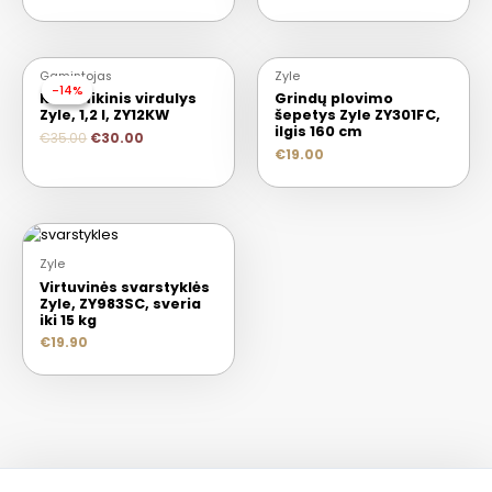
Gamintojas
Zyle
-14%
-14%
Keramikinis virdulys
Grindų plovimo
Zyle, 1,2 l, ZY12KW
šepetys Zyle ZY301FC,
ilgis 160 cm
€
35.00
€
30.00
€
19.00
Zyle
Virtuvinės svarstyklės
Zyle, ZY983SC, sveria
iki 15 kg
€
19.90