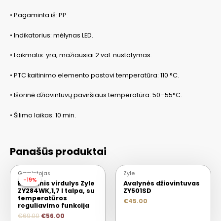
• Pagaminta iš: PP.
• Indikatorius: mėlynas LED.
• Laikmatis: yra, mažiausiai 2 val. nustatymas.
• PTC kaitinimo elemento pastovi temperatūra: 110 °C.
• Išorinė džiovintuvų paviršiaus temperatūra: 50–55°C.
• Šilimo laikas: 10 min.
Panašūs produktai
Gamintojas
Zyle
-19%
-19%
Elektrinis virdulys Zyle
Avalynės džiovintuvas
ZY284WK,1,7 l talpa, su
ZY501SD
temperatūros
€
45.00
reguliavimo funkcija
€
69.00
€
56.00