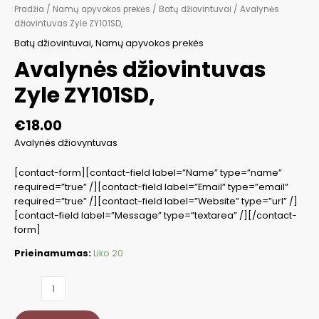
Pradžia
/
Namų apyvokos prekės
/
Batų džiovintuvai
/ Avalynės
džiovintuvas Zyle ZY101SD,
Batų džiovintuvai
,
Namų apyvokos prekės
Avalynės džiovintuvas
Zyle ZY101SD,
€
18.00
Avalynės džiovyntuvas
[contact-form][contact-field label=”Name” type=”name”
required=”true” /][contact-field label=”Email” type=”email”
required=”true” /][contact-field label=”Website” type=”url” /]
[contact-field label=”Message” type=”textarea” /][/contact-
form]
Prieinamumas:
Liko 20
produkto
kiekis:
Avalynės