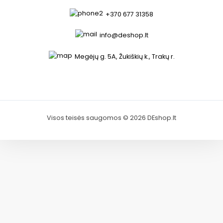
+370 677 31358
info@deshop.lt
Megėjų g. 5A, Žukiškių k., Trakų r.
Visos teisės saugomos © 2026 DEshop.lt