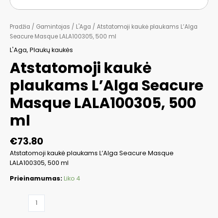
Pradžia
/
Gamintojas
/
L'Aga
/ Atstatomoji kaukė plaukams L’Alga
Seacure Masque LALA100305, 500 ml
L'Aga
,
Plaukų kaukės
Atstatomoji kaukė
plaukams L’Alga Seacure
Masque LALA100305, 500
ml
€
73.80
Atstatomoji kaukė plaukams L’Alga Seacure Masque
LALA100305, 500 ml
Prieinamumas:
Liko 4
produkto
kiekis: