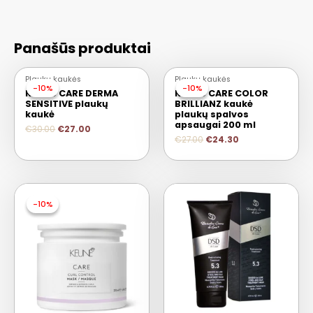
Panašūs produktai
Plaukų kaukės
Plaukų kaukės
-10%
-10%
-10%
-10%
Keune CARE DERMA
Keune CARE COLOR
SENSITIVE plaukų
BRILLIANZ kaukė
kaukė
plaukų spalvos
apsaugai 200 ml
€
30.00
€
27.00
€
27.00
€
24.30
-10%
-10%