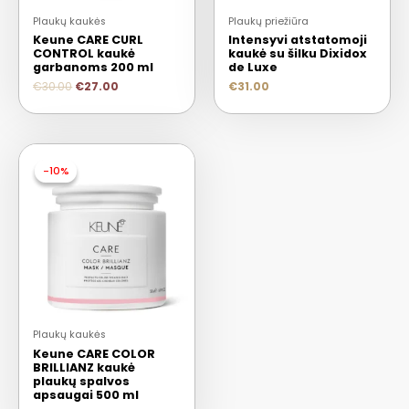
Plaukų kaukės
Plaukų priežiūra
Keune CARE CURL
Intensyvi atstatomoji
CONTROL kaukė
kaukė su šilku Dixidox
garbanoms 200 ml
de Luxe
€
30.00
€
27.00
€
31.00
-10%
-10%
Plaukų kaukės
Keune CARE COLOR
BRILLIANZ kaukė
plaukų spalvos
apsaugai 500 ml