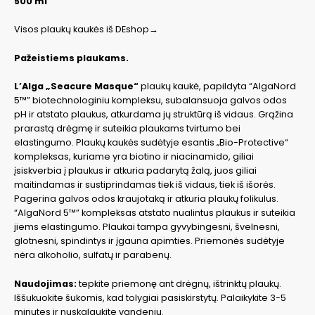
500 ml
Visos plaukų kaukės iš DEshop→
Pažeistiems plaukams.
L’Alga „Seacure Masque“
plaukų kaukė, papildyta “AlgaNord
5™” biotechnologiniu kompleksu, subalansuoja galvos odos
pH ir atstato plaukus, atkurdama jų struktūrą iš vidaus. Grąžina
prarastą drėgmę ir suteikia plaukams tvirtumo bei
elastingumo. Plaukų kaukės sudėtyje esantis „Bio-Protective“
kompleksas, kuriame yra biotino ir niacinamido, giliai
įsiskverbia į plaukus ir atkuria padarytą žalą, juos giliai
maitindamas ir sustiprindamas tiek iš vidaus, tiek iš išorės.
Pagerina galvos odos kraujotaką ir atkuria plaukų folikulus.
“AlgaNord 5™” kompleksas atstato nualintus plaukus ir suteikia
jiems elastingumo. Plaukai tampa gyvybingesni, švelnesni,
glotnesni, spindintys ir įgauna apimties. Priemonės sudėtyje
nėra alkoholio, sulfatų ir parabenų.
Naudojimas:
tepkite priemonę ant drėgnų, ištrinktų plaukų.
Iššukuokite šukomis, kad tolygiai pasiskirstytų. Palaikykite 3-5
minutes ir nuskalaukite vandeniu.