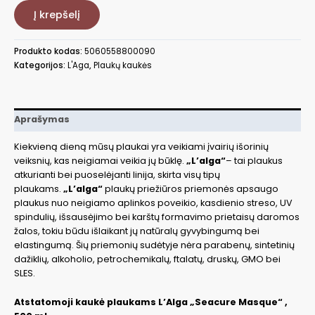
Atstatomoji
Į krepšelį
kaukė
plaukams
L'Alga
Produkto kodas:
5060558800090
Seacure
Kategorijos:
L'Aga
,
Plaukų kaukės
Masque
LALA100305,
500
ml
Aprašymas
Kiekvieną dieną mūsų plaukai yra veikiami įvairių išorinių
veiksnių, kas neigiamai veikia jų būklę.
„L’alga“
– tai plaukus
atkurianti bei puoselėjanti linija, skirta visų tipų
plaukams.
„L’alga“
plaukų priežiūros priemonės apsaugo
plaukus nuo neigiamo aplinkos poveikio, kasdienio streso, UV
spindulių, išsausėjimo bei karštų formavimo prietaisų daromos
žalos, tokiu būdu išlaikant jų natūralų gyvybingumą bei
elastingumą. Šių
priemonių sudėtyje nėra parabenų, sintetinių
dažiklių, alkoholio, petrochemikalų, ftalatų, druskų, GMO bei
SLES.
Atstatomoji kaukė plaukams L’Alga „Seacure Masque“ ,