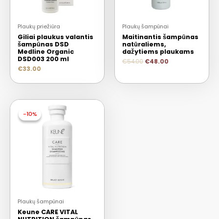
Plaukų priežiūra
Plaukų šampūnai
Giliai plaukus valantis
Maitinantis šampūnas
šampūnas DSD
natūraliems,
Medline Organic
dažytiems plaukams
DSD003 200 ml
€
54.00
€
48.00
€
33.00
-10%
-10%
Plaukų šampūnai
Keune CARE VITAL