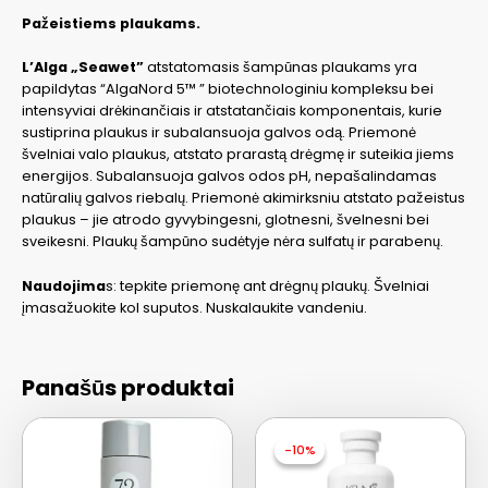
Pažeistiems plaukams.
L’Alga „
Seawet”
atstatomasis šampūnas plaukams yra
papildytas “AlgaNord 5™ ” biotechnologiniu kompleksu bei
intensyviai drėkinančiais ir atstatančiais komponentais, kurie
sustiprina plaukus ir subalansuoja galvos odą. Priemonė
švelniai valo plaukus, atstato prarastą drėgmę ir suteikia jiems
energijos. Subalansuoja galvos odos pH, nepašalindamas
natūralių galvos riebalų. Priemonė akimirksniu atstato pažeistus
plaukus – jie atrodo gyvybingesni, glotnesni, švelnesni bei
sveikesni. Plaukų šampūno sudėtyje nėra sulfatų ir parabenų.
Naudojima
s: tepkite priemonę ant drėgnų plaukų. Švelniai
įmasažuokite kol suputos. Nuskalaukite vandeniu.
Panašūs produktai
-10%
-10%