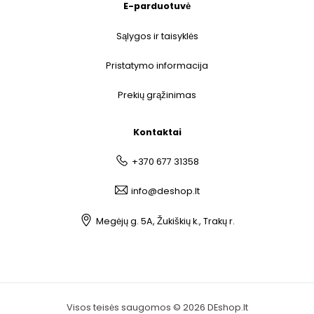
E-parduotuvė
Sąlygos ir taisyklės
Pristatymo informacija
Prekių grąžinimas
Kontaktai
+370 677 31358
info@deshop.lt
Megėjų g. 5A, Žukiškių k., Trakų r.
Visos teisės saugomos © 2026 DEshop.lt