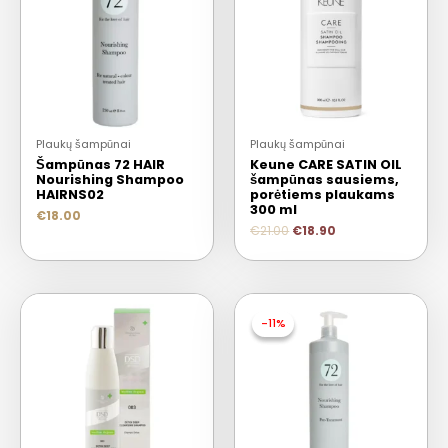
Plaukų šampūnai
Plaukų šampūnai
Šampūnas 72 HAIR
Keune CARE SATIN OIL
Nourishing Shampoo
šampūnas sausiems,
HAIRNS02
porėtiems plaukams
300 ml
€
18.00
€
21.00
€
18.90
-11%
-11%