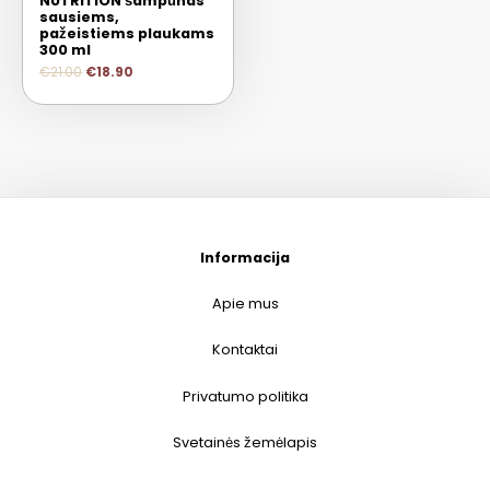
NUTRITION šampūnas
sausiems,
pažeistiems plaukams
300 ml
€
21.00
€
18.90
Informacija
Apie mus
Kontaktai
Privatumo politika
Svetainės žemėlapis