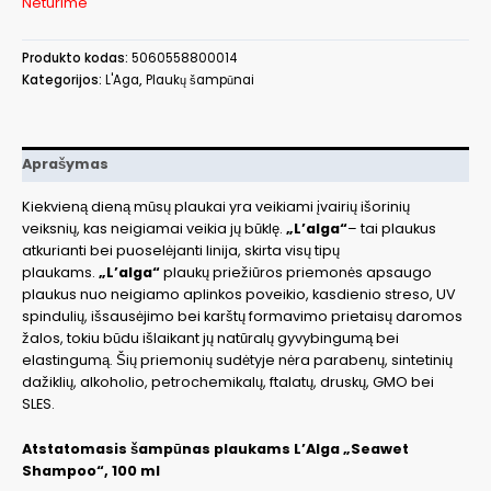
Neturime
Produkto kodas:
5060558800014
Kategorijos:
L'Aga
,
Plaukų šampūnai
Aprašymas
Kiekvieną dieną mūsų plaukai yra veikiami įvairių išorinių
veiksnių, kas neigiamai veikia jų būklę.
„L’alga“
– tai plaukus
atkurianti bei puoselėjanti linija, skirta visų tipų
plaukams.
„L’alga“
plaukų priežiūros priemonės apsaugo
plaukus nuo neigiamo aplinkos poveikio, kasdienio streso, UV
spindulių, išsausėjimo bei karštų formavimo prietaisų daromos
žalos, tokiu būdu išlaikant jų natūralų gyvybingumą bei
elastingumą. Šių
priemonių sudėtyje nėra parabenų, sintetinių
dažiklių, alkoholio, petrochemikalų, ftalatų, druskų, GMO bei
SLES.
Atstatomasis šampūnas plaukams L’Alga „Seawet
Shampoo“, 100 ml