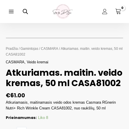
Pereiti
prie
turinio
Main
Menu
Pradžia
/
Gamintojas
/
CASMARA
/ Atkuriamas. maitin. veido kremas, 50 ml
CASA81002
CASMARA
,
Veido kremai
Atkuriamas. maitin. veido
kremas, 50 ml CASA81002
€
61.00
Atkuriamasis, maitinamasis veido odos kremas Casmara RGnerin
Nutri+ Rich Wrinkle Cream CASA81002, nuo raukšlių, 50 ml
Prieinamumas:
Liko 8