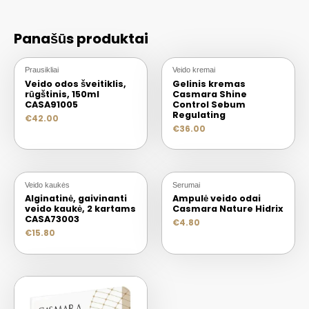
Panašūs produktai
Prausikliai
Veido kremai
Veido odos šveitiklis,
Gelinis kremas
rūgštinis, 150ml
Casmara Shine
CASA91005
Control Sebum
Regulating
€
42.00
€
36.00
Veido kaukės
Serumai
Alginatinė, gaivinanti
Ampulė veido odai
veido kaukė, 2 kartams
Casmara Nature Hidrix
CASA73003
€
4.80
€
15.80