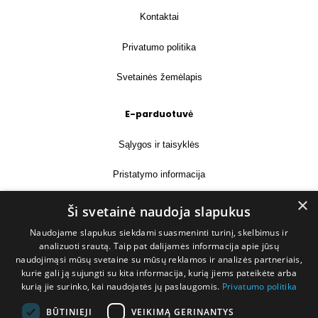
Kontaktai
Privatumo politika
Svetainės žemėlapis
E-parduotuvė
Sąlygos ir taisyklės
Pristatymo informacija
×
Prekių grąžinimas
Ši svetainė naudoja slapukus
Naudojame slapukus siekdami suasmeninti turinį, skelbimus ir
Kontaktai
analizuoti srautą. Taip pat dalijamės informacija apie jūsų
naudojimąsi mūsų svetaine su mūsų reklamos ir analizės partneriais,
+370 677 31358
kurie gali ją sujungti su kita informacija, kurią jiems pateikėte arba
kurią jie surinko, kai naudojatės jų paslaugomis.
Privatumo politika
info@deshop.lt
BŪTINIEJI
VEIKIMĄ GERINANTYS