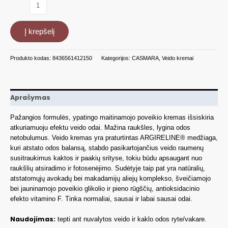
produkto
kiekis:
Atkuriamas.
Į krepšelį
maitin.
veido
kremas,
Produkto kodas:
8436561412150
Kategorijos:
CASMARA
,
Veido kremai
50
ml
CASA81002
Aprašymas
Pažangios formulės, ypatingo maitinamojo poveikio kremas išsiskiria
atkuriamuoju efektu veido odai. Mažina raukšles, lygina odos
netobulumus. Veido kremas yra praturtintas ARGIRELINE® medžiaga,
kuri atstato odos balansą, stabdo pasikartojančius veido raumenų
susitraukimus kaktos ir paakių srityse, tokiu būdu apsaugant nuo
raukšlių atsiradimo ir fotosenėjimo. Sudėtyje taip pat yra natūralių,
atstatomųjų avokadų bei makadamijų aliejų komplekso, šveičiamojo
bei jauninamojo poveikio glikolio ir pieno rūgščių, antioksidacinio
efekto vitamino F. Tinka normaliai, sausai ir labai sausai odai.
Naudojimas:
tepti ant nuvalytos veido ir kaklo odos ryte/vakare.