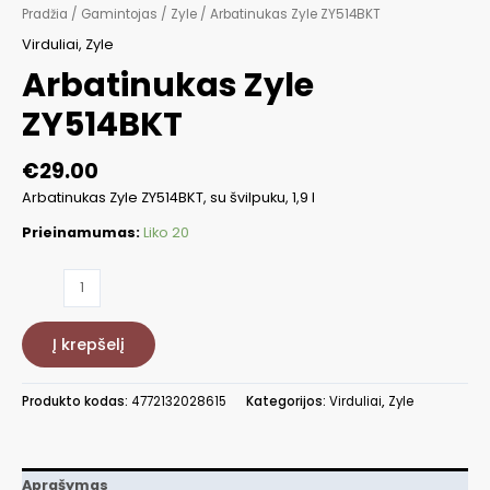
Pradžia
/
Gamintojas
/
Zyle
/ Arbatinukas Zyle ZY514BKT
Virduliai
,
Zyle
Arbatinukas Zyle
ZY514BKT
€
29.00
Arbatinukas Zyle ZY514BKT, su švilpuku, 1,9 l
Prieinamumas:
Liko 20
produkto
kiekis:
Arbatinukas
Į krepšelį
Zyle
ZY514BKT
Produkto kodas:
4772132028615
Kategorijos:
Virduliai
,
Zyle
Aprašymas