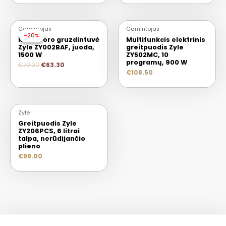
Gamintojas
Gamintojas
-20%
-20%
Karšto oro gruzdintuvė
Multifunkcis elektrinis
Zyle ZY002BAF, juoda,
greitpuodis Zyle
1500 W
ZY502MC, 10
programų, 900 W
€
79.00
€
63.30
€
108.50
Zyle
Greitpuodis Zyle
ZY206PCS, 6 litrai
talpa, nerūdijančio
plieno
€
99.00