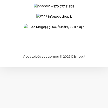
+370 677 31358
info@deshop.lt
Megėjų g. 5A, Žukiškių k., Trakų r.
Visos teisės saugomos © 2026 DEshop.lt