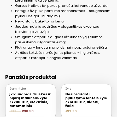
keraminėmis kaitlentėmis;
Garsus ir aiškus švilpukas praneša, kai vanduo užverda;
Patogus švilpuko pakėlimo mechanizmas – saugesniam
pylimui be garų nudegimų;
Neįkaistanti bakelito rankena;
Juodas matinis paviršius – elegantiškas akcentas
kiekvienoje virtuvėje;
Smūgiams atsparus dugnas užtikrina tolygų šilumos
paskirstymą ir ilgaamžiškumą;
Plati anga – lengvam pripildymui ir paprastai priežiūrai;
Aukštos kokybės nerūdijantis plienas – higieniškas,
atsparus korozijai ir lengvai valomas.
Panašūs produktai
Gamintojas
Zyle
2+1
Įkraunamas druskos ir
Nesibraižanti
pipirų malūnėlis Zyle
pjaustymo lentelė Zyle
ZY206BGR, elektrinis,
ZY141CBGR, didelė,
automatinis
žalia
€
39.00
€
38.50
€
12.90