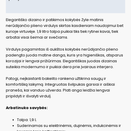
Papildoma informacija
Elegantiško dizaino ir patikimos kokybės Zyle matinis
nerūdijančio plieno virdulys skirtas kasdieniam naudojimui bet
kurioje virtuvėje. 1,9 litro talpa puikiai tiks tiek rytinei kavai, tiek
arbatai visai šeimai ar svečiams.
Virdulys pagamintas iš aukštos kokybės nerūdijančio plieno
padengto juoda matine danga, kuris yra higieniškas, atsparus
korozijai ir lengvai prižiūrimas. Elegantiškas juodas dizainas
suteikia modernumo ir puikiai dera prie įvairaus interjero.
Patogi, neįkaistanti bakelito rankena užtikrina saugų ir
komfortišką laikymą. Integruotas švilpukas garsiai ir aiškiai
praneša, kai vanduo užverda. Plati anga leidžia lengvai
pripildyti ir išvalyti virdulį.
Arbatinuko savybės:
Talpa: 1,9 l;
Suderinamas su elektrinėmis, dujinėmis, indukcinėmis ir