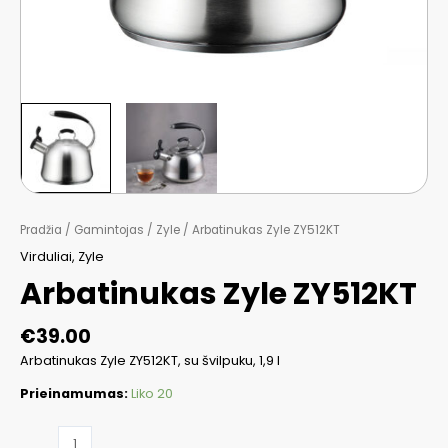
Pradžia
/
Gamintojas
/
Zyle
/ Arbatinukas Zyle ZY512KT
Virduliai
,
Zyle
Arbatinukas Zyle ZY512KT
€
39.00
Arbatinukas Zyle ZY512KT, su švilpuku, 1,9 l
Prieinamumas:
Liko 20
produkto