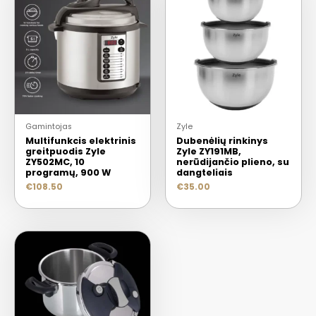
Gamintojas
Zyle
Multifunkcis elektrinis
Dubenėlių rinkinys
greitpuodis Zyle
Zyle ZY191MB,
ZY502MC, 10
nerūdijančio plieno, su
programų, 900 W
dangteliais
€
108.50
€
35.00