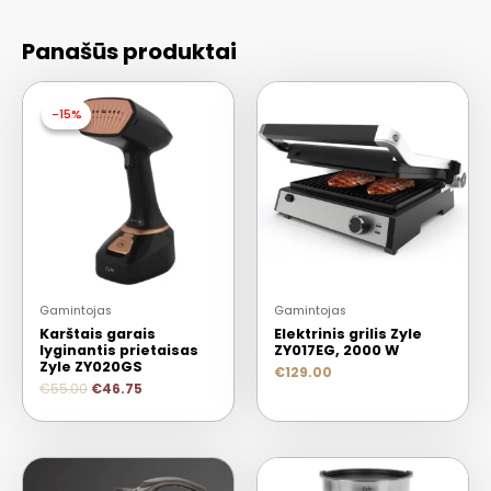
Panašūs produktai
-15%
-15%
Gamintojas
Gamintojas
Karštais garais
Elektrinis grilis Zyle
lyginantis prietaisas
ZY017EG, 2000 W
Zyle ZY020GS
€
129.00
€
55.00
€
46.75