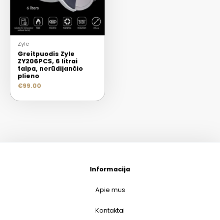
Zyle
Greitpuodis Zyle
ZY206PCS, 6 litrai
talpa, nerūdijančio
plieno
€
99.00
Informacija
Apie mus
Kontaktai