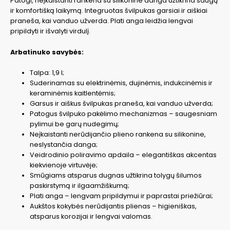
Patogi, neįkaistanti rankena su silikonine danga užtikrina saugų
ir komfortišką laikymą. Integruotas švilpukas garsiai ir aiškiai
praneša, kai vanduo užverda. Plati anga leidžia lengvai
pripildyti ir išvalyti virdulį.
Arbatinuko savybės:
Talpa: 1,9 l;
Suderinamas su elektrinėmis, dujinėmis, indukcinėmis ir
keraminėmis kaitlentėmis;
Garsus ir aiškus švilpukas praneša, kai vanduo užverda;
Patogus švilpuko pakėlimo mechanizmas – saugesniam
pylimui be garų nudegimų;
Neįkaistanti nerūdijančio plieno rankena su silikonine,
neslystančia danga;
Veidrodinio poliravimo apdaila – elegantiškas akcentas
kiekvienoje virtuvėje;
Smūgiams atsparus dugnas užtikrina tolygų šilumos
paskirstymą ir ilgaamžiškumą;
Plati anga – lengvam pripildymui ir paprastai priežiūrai;
Aukštos kokybės nerūdijantis plienas – higieniškas,
atsparus korozijai ir lengvai valomas.