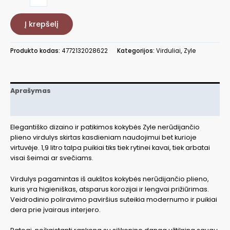
kiekis:
Arbatinukas
Į krepšelį
Zyle
ZY512KT
Produkto kodas:
4772132028622
Kategorijos:
Virduliai
,
Zyle
Aprašymas
Papildoma informacija
Elegantiško dizaino ir patikimos kokybės Zyle nerūdijančio
plieno virdulys skirtas kasdieniam naudojimui bet kurioje
virtuvėje. 1,9 litro talpa puikiai tiks tiek rytinei kavai, tiek arbatai
visai šeimai ar svečiams.
Virdulys pagamintas iš aukštos kokybės nerūdijančio plieno,
kuris yra higieniškas, atsparus korozijai ir lengvai prižiūrimas.
Veidrodinio poliravimo paviršius suteikia modernumo ir puikiai
dera prie įvairaus interjero.