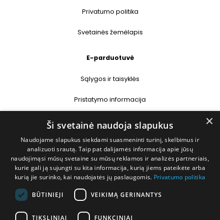
Privatumo politika
Svetainės žemėlapis
E-parduotuvė
Sąlygos ir taisyklės
Pristatymo informacija
×
Prekių grąžinimas
Ši svetainė naudoja slapukus
Naudojame slapukus siekdami suasmeninti turinį, skelbimus ir
Kontaktai
analizuoti srautą. Taip pat dalijamės informacija apie jūsų
naudojimąsi mūsų svetaine su mūsų reklamos ir analizės partneriais,
+370 677 31358
kurie gali ją sujungti su kita informacija, kurią jiems pateikėte arba
kurią jie surinko, kai naudojatės jų paslaugomis.
Privatumo politika
info@deshop.lt
BŪTINIEJI
VEIKIMĄ GERINANTYS
Megėjų g. 5A, Žukiškių k., Trakų r.
TIKSLINIAI
FUNKCINIAI