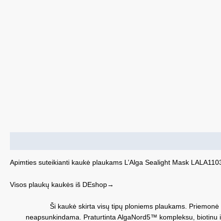
Aprašymas
Apimties suteikianti kaukė plaukams L’Alga Sealight Mask LALA11
Visos plaukų kaukės iš DEshop→
Ši kaukė skirta visų tipų ploniems plaukams. Priemonė ef
neapsunkindama. Praturtinta AlgaNord5™ kompleksu, biotinu ir ni