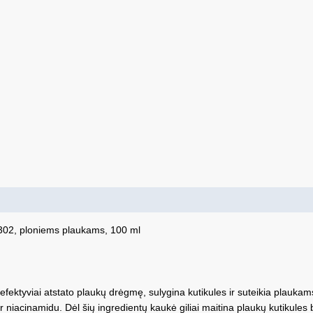
0302, ploniems plaukams, 100 ml
ektyviai atstato plaukų drėgmę, sulygina kutikules ir suteikia plaukams 
acinamidu. Dėl šių ingredientų kaukė giliai maitina plaukų kutikules be