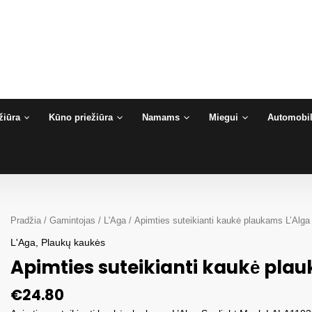
žiūra
Kūno priežiūra
Namams
Miegui
Automobil
Pradžia
/
Gamintojas
/
L'Aga
/ Apimties suteikianti kaukė plaukams L’Alga
L'Aga
,
Plaukų kaukės
Apimties suteikianti kaukė plau
€
24.80