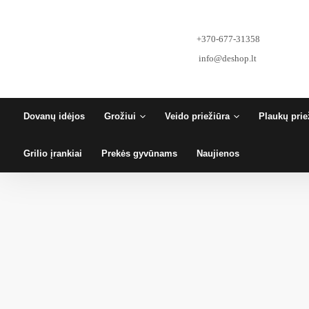
Pereiti
prie
turinio
+370-677-31358
info@deshop.lt
Dovanų idėjos
Grožiui
Veido priežiūra
Plaukų prie
Grilio įrankiai
Prekės gyvūnams
Naujienos