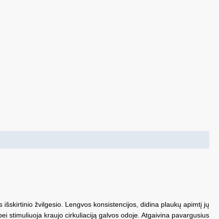
išskirtinio žvilgesio. Lengvos konsistencijos, didina plaukų apimtį jų
i stimuliuoja kraujo cirkuliaciją galvos odoje. Atgaivina pavargusius