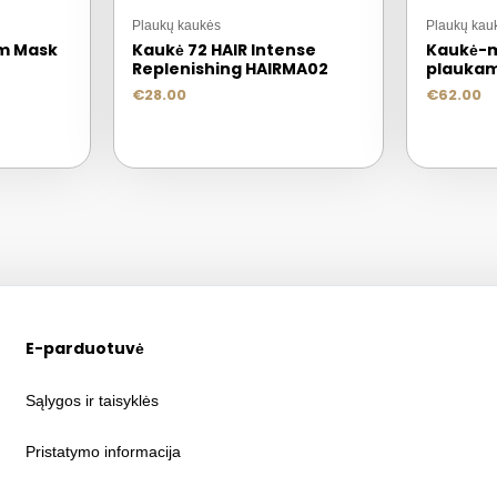
Plaukų kaukės
Plaukų kau
um Mask
Kaukė 72 HAIR Intense
Kaukė-m
Replenishing HAIRMA02
plaukam
€
28.00
€
62.00
E-parduotuvė
Sąlygos ir taisyklės
Pristatymo informacija