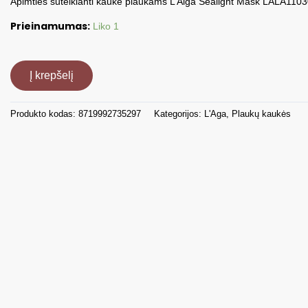
Apimties suteikianti kaukė plaukams L’Alga Sealight Mask LALA110
Prieinamumas:
Liko 1
produkto
kiekis:
Į krepšelį
Apimties
suteikianti
Produkto kodas:
8719992735297
Kategorijos:
L'Aga
,
Plaukų kaukės
kaukė
plaukams
L'Alga
Sealight